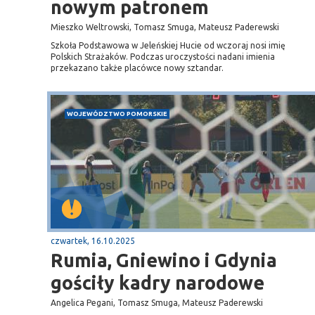
nowym patronem
gą krajową nr 6
plaża
Mieszko Weltrowski, Tomasz Smuga, Mateusz Paderewski
Szkoła Podstawowa w Jeleńskiej Hucie od wczoraj nosi imię
Polskich Strażaków. Podczas uroczystości nadani imienia
przekazano także placówce nowy sztandar.
WOJEWÓDZTWO POMORSKIE
czwartek, 16.10.2025
Rumia, Gniewino i Gdynia
gościły kadry narodowe
Angelica Pegani, Tomasz Smuga, Mateusz Paderewski