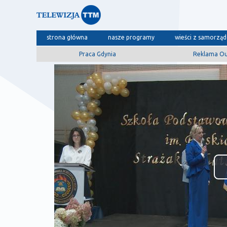
strona główna
nasze programy
wieści z samorzą
Praca Gdynia
Reklama O