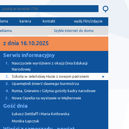
klama
kariera
kontakt
wyślij film/zdjęcie
eklama
Szybki Internet do domu
z dnia 16.10.2025
Serwis informacyjny
1.
Nauczyciele wyróżnieni z okazji Dnia Edukacji
Narodowej
2.
Szkoła w Jeleńskiej Hucie z nowym patronem
3.
Upamiętnili śmierć dawnego burmistrza
4.
Rumia, Gniewino i Gdynia gościły kadry narodowe
5.
Nowa Cepelia na wystawie w Wejherowie
Gość dnia
Łukasz Dettlaff i Maria Kotłowska
Monika Łapczuk
Wieści z samorządu - powiat