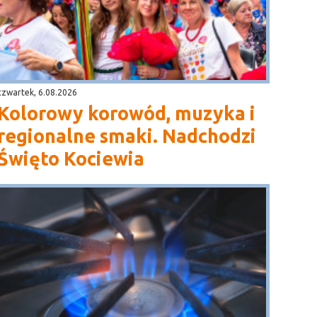
czwartek, 6.08.2026
Kolorowy korowód, muzyka i
regionalne smaki. Nadchodzi
Święto Kociewia