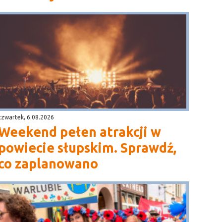
czwartek, 6.08.2026
Weekend pełen atrakcji w
powiecie słupskim. Sprawdź,
co zaplanowano