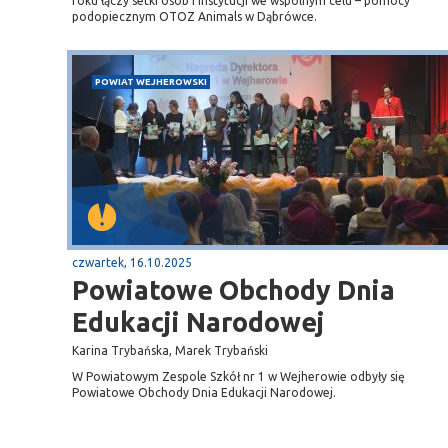
roku łączy setki osób i instytucji we wspólnym celu – pomocy
podopiecznym OTOZ Animals w Dąbrówce.
POWIAT WEJHEROWSKI
czwartek, 16.10.2025
Powiatowe Obchody Dnia
Edukacji Narodowej
Karina Trybańska, Marek Trybański
W Powiatowym Zespole Szkół nr 1 w Wejherowie odbyły się
Powiatowe Obchody Dnia Edukacji Narodowej.