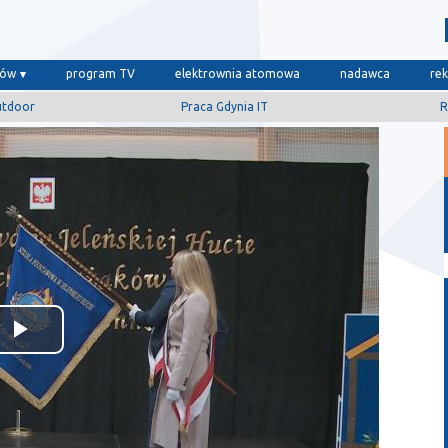
dów
program TV
elektrownia atomowa
nadawca
re
utdoor
Praca Gdynia IT
R
Odtwórz
wideo