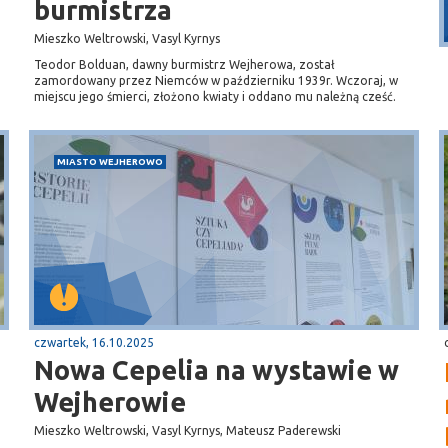
burmistrza
Przystań, molo
Mieszko Weltrowski, Vasyl Kyrnys
Teodor Bolduan, dawny burmistrz Wejherowa, został
zamordowany przez Niemców w październiku 1939r. Wczoraj, w
miejscu jego śmierci, złożono kwiaty i oddano mu należną cześć.
MIASTO WEJHEROWO
czwartek, 16.10.2025
Nowa Cepelia na wystawie w
Wejherowie
Mieszko Weltrowski, Vasyl Kyrnys, Mateusz Paderewski