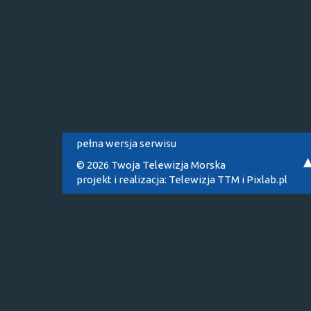
pełna wersja serwisu
© 2026 Twoja Telewizja Morska
projekt i realizacja:
Telewizja TTM
i
Pixlab.pl