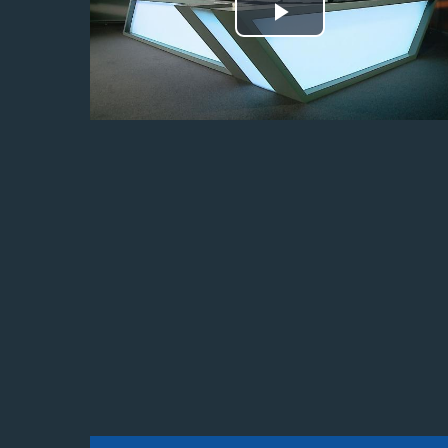
Odtwórz
wideo