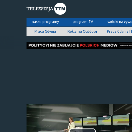
nasze programy
program TV
widoki na żyw
Praca Gdynia
Reklama Outdoor
Praca Gdynia I