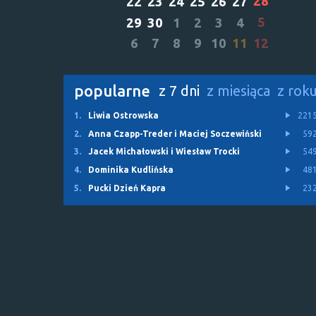
28
22
23
24
25
26
27
5
29
30
1
2
3
4
6
7
8
9
10
11
12
popularne
z 7 dni
z miesiąca
z rok
1.
Liwia Ostrowska
221
2.
Anna Czapp-Treder i Maciej Soczewiński
59
3.
Jacek Michałowski i Wiesław Trocki
54
4.
Dominika Kudlińska
48
5.
Pucki Dzień Kapra
23