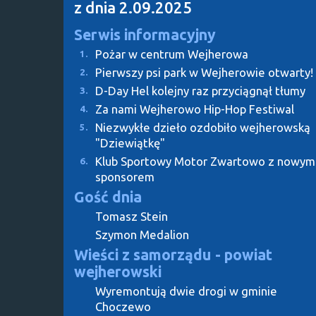
z dnia 2.09.2025
Serwis informacyjny
Pożar w centrum Wejherowa
1.
Pierwszy psi park w Wejherowie otwarty!
2.
D-Day Hel kolejny raz przyciągnął tłumy
3.
Za nami Wejherowo Hip-Hop Festiwal
4.
Niezwykłe dzieło ozdobiło wejherowską
5.
"Dziewiątkę"
Klub Sportowy Motor Zwartowo z nowym
6.
sponsorem
Gość dnia
Tomasz Stein
Szymon Medalion
Wieści z samorządu - powiat
wejherowski
Wyremontują dwie drogi w gminie
Choczewo