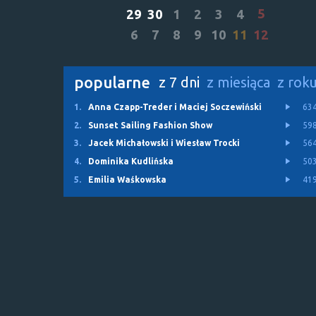
5
29
30
1
2
3
4
6
7
8
9
10
11
12
popularne
z 7 dni
z miesiąca
z rok
1.
Anna Czapp-Treder i Maciej Soczewiński
63
2.
Sunset Sailing Fashion Show
59
3.
Jacek Michałowski i Wiesław Trocki
56
4.
Dominika Kudlińska
50
5.
Emilia Waśkowska
41