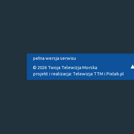
pełna wersja serwisu
© 2026 Twoja Telewizja Morska
projekt i realizacja:
Telewizja TTM
i
Pixlab.pl