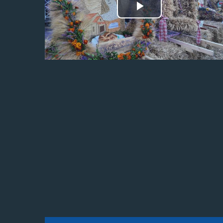
Odtwórz
wideo