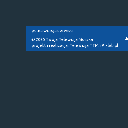
pełna wersja serwisu
© 2026 Twoja Telewizja Morska
projekt i realizacja:
Telewizja TTM
i
Pixlab.pl