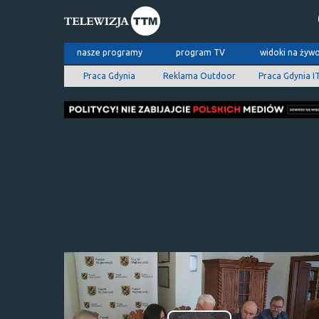
nasze programy
program TV
widoki na żyw
Praca Gdynia
Reklama Outdoor
Praca Gdynia I