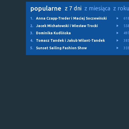
popularne
z 7 dni
z miesiąca
z rok
1.
Anna Czapp-Treder i Maciej Soczewiński
61
2.
Jacek Michałowski i Wiesław Trocki
55
3.
Dominika Kudlińska
49
4.
Tomasz Tandek i Jakub Wilant-Tandek
38
5.
Sunset Sailing Fashion Show
35