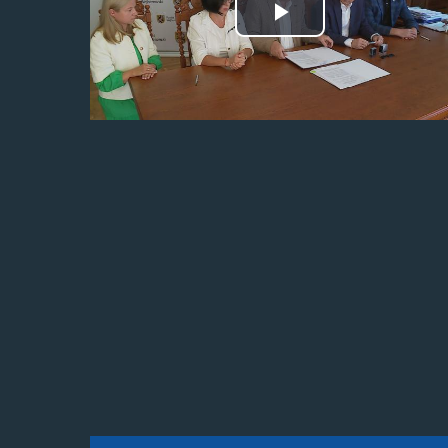
Odtwórz
wideo