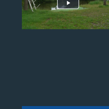
Odtwórz
wideo