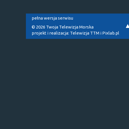
pełna wersja serwisu
© 2026 Twoja Telewizja Morska
projekt i realizacja:
Telewizja TTM
i
Pixlab.pl