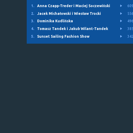
1.
Anna Czapp-Treder i Maciej Soczewiński
60
2.
Jacek Michałowski i Wiesław Trocki
55
3.
Dominika Kudlińska
49
4.
Tomasz Tandek i Jakub Wilant-Tandek
38
5.
Sunset Sailing Fashion Show
34