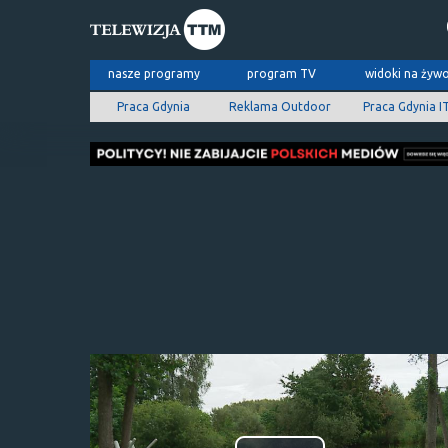
nasze programy
program TV
widoki na żyw
Praca Gdynia
Reklama Outdoor
Praca Gdynia I