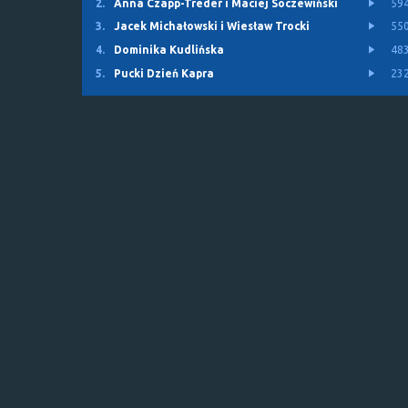
2.
Anna Czapp-Treder i Maciej Soczewiński
59
3.
Jacek Michałowski i Wiesław Trocki
55
4.
Dominika Kudlińska
48
5.
Pucki Dzień Kapra
23