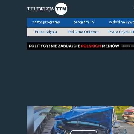
nasze programy
program TV
widoki na żyw
Praca Gdynia
Reklama Outdoor
Praca Gdynia I