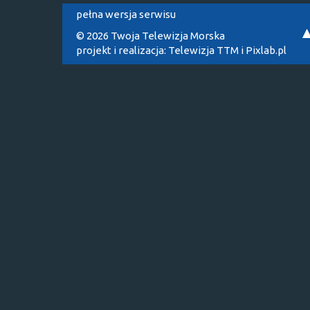
pełna wersja serwisu
© 2026 Twoja Telewizja Morska
projekt i realizacja:
Telewizja TTM
i
Pixlab.pl