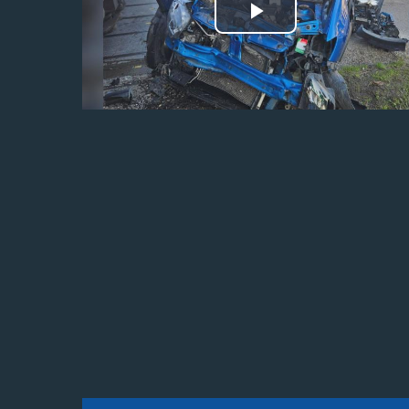
Odtwórz
wideo