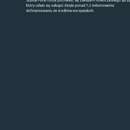
Szpital Pucki może pochwalić się zakupem nowoczesnego sprzę
który udało się zakupić dzięki ponad 1,5 milionowemu
dofinansowaniu ze środków europejskich.