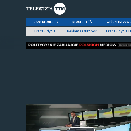
nasze programy
program TV
widoki na żyw
Praca Gdynia
Reklama Outdoor
Praca Gdynia I