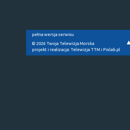
pełna wersja serwisu
© 2026 Twoja Telewizja Morska
projekt i realizacja:
Telewizja TTM
i
Pixlab.pl