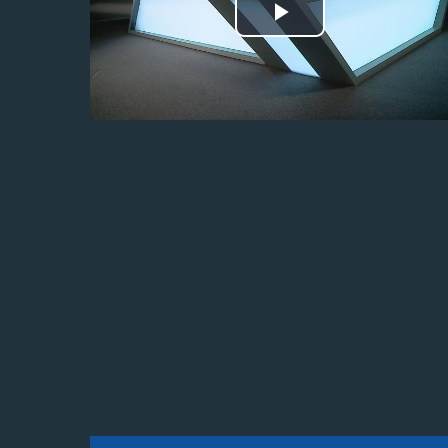
Odtwórz
wideo