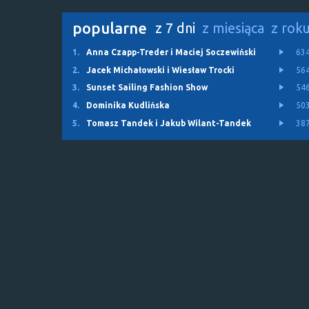
popularne
z 7 dni
z miesiąca
z rok
1.
Anna Czapp-Treder i Maciej Soczewiński
63
2.
Jacek Michałowski i Wiesław Trocki
56
3.
Sunset Sailing Fashion Show
54
4.
Dominika Kudlińska
50
5.
Tomasz Tandek i Jakub Wilant-Tandek
38