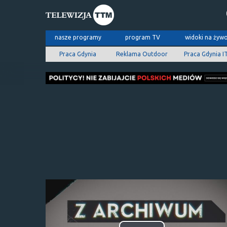
nasze programy
program TV
widoki na żyw
Praca Gdynia
Reklama Outdoor
Praca Gdynia I