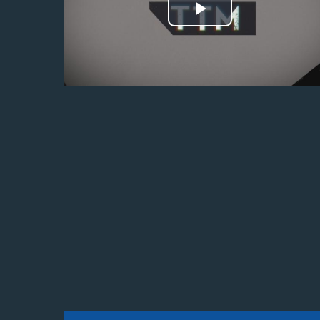
Odtwórz
wideo