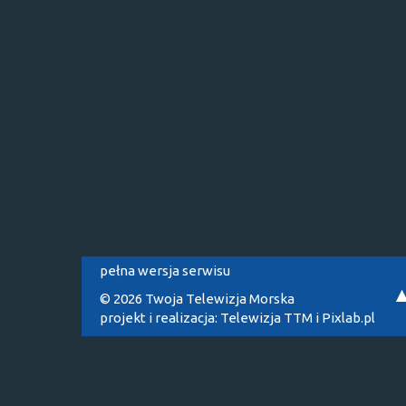
pełna wersja serwisu
© 2026 Twoja Telewizja Morska
projekt i realizacja:
Telewizja TTM
i
Pixlab.pl