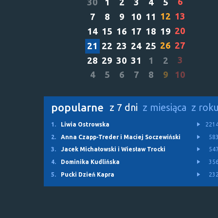
6
30
1
2
3
4
5
12
13
7
8
9
10
11
20
14
15
16
17
18
19
26
27
21
22
23
24
25
3
28
29
30
31
1
2
4
5
6
7
8
9
10
popularne
z 7 dni
z miesiąca
z rok
1.
Liwia Ostrowska
221
2.
Anna Czapp-Treder i Maciej Soczewiński
58
3.
Jacek Michałowski i Wiesław Trocki
54
4.
Dominika Kudlińska
35
5.
Pucki Dzień Kapra
23