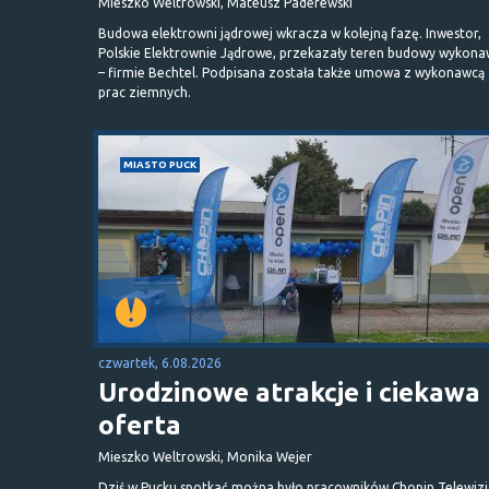
Mieszko Weltrowski, Mateusz Paderewski
Budowa elektrowni jądrowej wkracza w kolejną fazę. Inwestor,
Polskie Elektrownie Jądrowe, przekazały teren budowy wykona
– firmie Bechtel. Podpisana została także umowa z wykonawcą
prac ziemnych.
MIASTO PUCK
czwartek, 6.08.2026
Urodzinowe atrakcje i ciekawa
oferta
Mieszko Weltrowski, Monika Wejer
Dziś w Pucku spotkać można było pracowników Chopin Telewizj