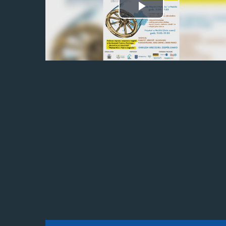
Odtwórz
wideo