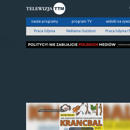
nasze programy
program TV
widoki na żyw
Praca Gdynia
Reklama Outdoor
Praca Gdynia I