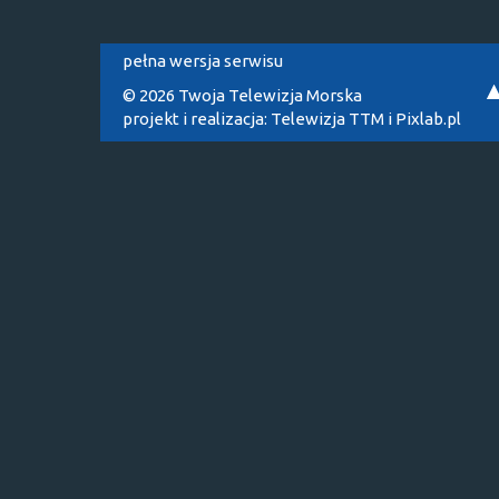
pełna wersja serwisu
© 2026 Twoja Telewizja Morska
projekt i realizacja:
Telewizja TTM
i
Pixlab.pl