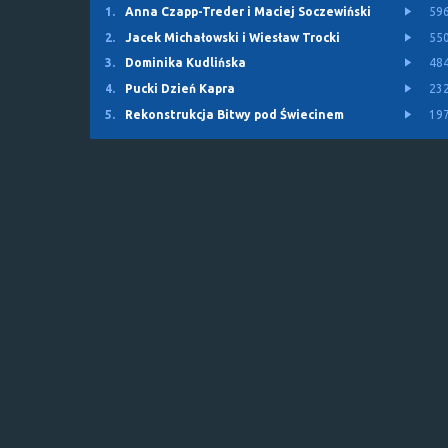
1.
Anna Czapp-Treder i Maciej Soczewiński
59
2.
Jacek Michałowski i Wiesław Trocki
55
3.
Dominika Kudlińska
48
4.
Pucki Dzień Kapra
23
5.
Rekonstrukcja Bitwy pod Świecinem
19