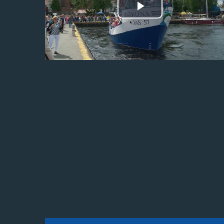
Odtwórz
wideo