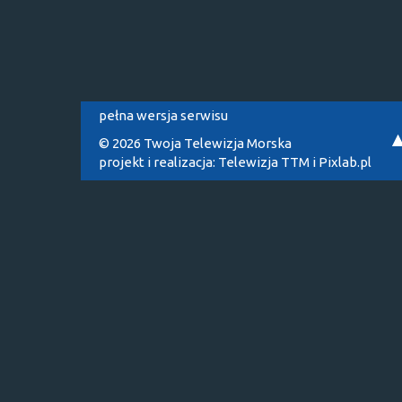
pełna wersja serwisu
© 2026 Twoja Telewizja Morska
projekt i realizacja:
Telewizja TTM
i
Pixlab.pl