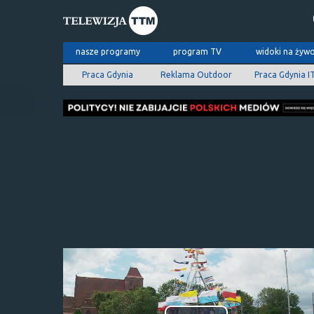
nasze programy
program TV
widoki na żyw
Praca Gdynia
Reklama Outdoor
Praca Gdynia I