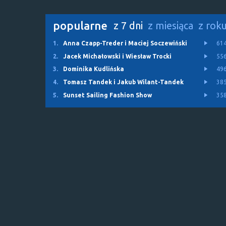
popularne
z 7 dni
z miesiąca
z rok
1.
Anna Czapp-Treder i Maciej Soczewiński
61
2.
Jacek Michałowski i Wiesław Trocki
55
3.
Dominika Kudlińska
49
4.
Tomasz Tandek i Jakub Wilant-Tandek
38
5.
Sunset Sailing Fashion Show
35