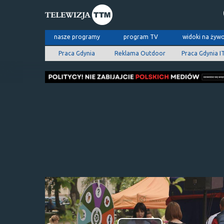
nasze programy
program TV
widoki na żyw
Praca Gdynia
Reklama Outdoor
Praca Gdynia I