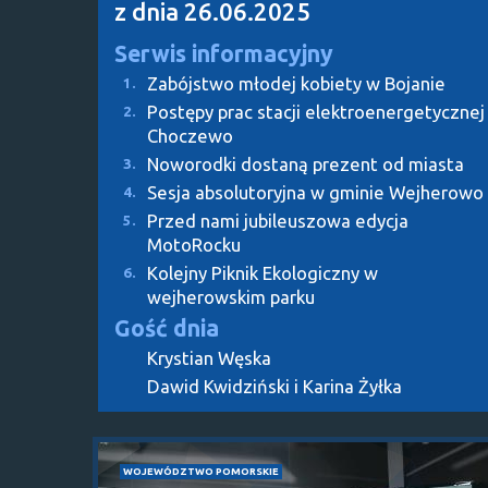
z dnia 26.06.2025
Serwis informacyjny
Zabójstwo młodej kobiety w Bojanie
1.
Postępy prac stacji elektroenergetycznej
2.
Choczewo
Noworodki dostaną prezent od miasta
3.
Sesja absolutoryjna w gminie Wejherowo
4.
Przed nami jubileuszowa edycja
5.
MotoRocku
Kolejny Piknik Ekologiczny w
6.
wejherowskim parku
Gość dnia
Krystian Węska
Dawid Kwidziński i Karina Żyłka
WOJEWÓDZTWO POMORSKIE