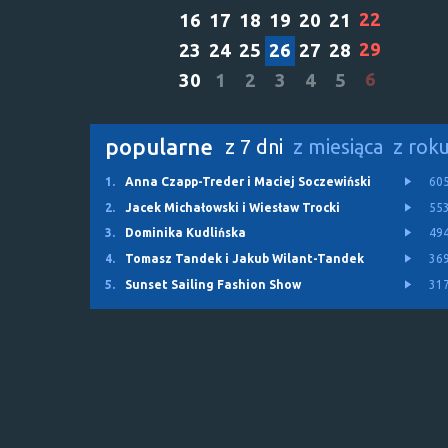
22
16
17
18
19
20
21
29
23
24
25
26
27
28
6
30
1
2
3
4
5
popularne
z 7 dni
z miesiąca
z rok
1.
Anna Czapp-Treder i Maciej Soczewiński
60
2.
Jacek Michałowski i Wiesław Trocki
55
3.
Dominika Kudlińska
49
4.
Tomasz Tandek i Jakub Wilant-Tandek
36
5.
Sunset Sailing Fashion Show
31