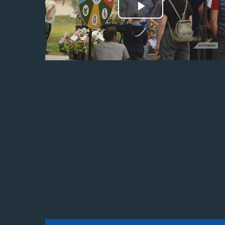
Odtwórz
wideo