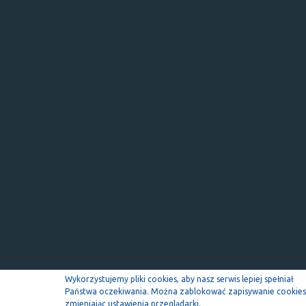
Wykorzystujemy pliki cookies, aby nasz serwis lepiej spełniał
Państwa oczekiwania. Można zablokować zapisywanie cookies
zmieniając ustawienia przeglądarki.