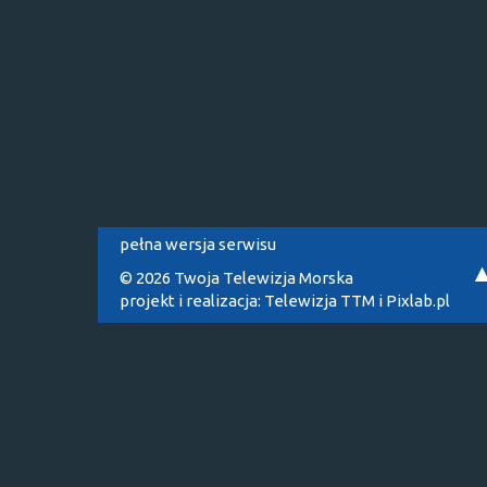
pełna wersja serwisu
© 2026 Twoja Telewizja Morska
projekt i realizacja:
Telewizja TTM
i
Pixlab.pl