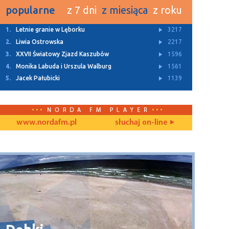
popularne
z 7 dni
z miesiąca
z roku
1.
Z Archiwum TTM
11451
2.
Rusza budowa dwóch ulic w Bolszewie
4931
3.
Letnie granie w Lęborku
3217
4.
Za nami Kaszubski Kiermasz Wielkanocny
3143
5.
„Lodówka społeczna” stanęła w Redzie
3113