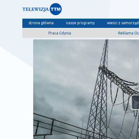
strona główna
nasze programy
wieści z samorzą
Praca Gdynia
Reklama O