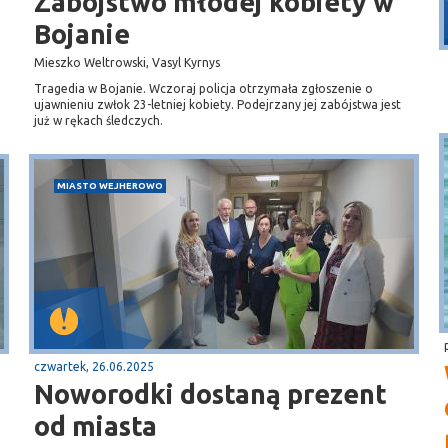
Dębki
Zabójstwo młodej kobiety w
plaża
Bojanie
Mieszko Weltrowski, Vasyl Kyrnys
Tragedia w Bojanie. Wczoraj policja otrzymała zgłoszenie o
ujawnieniu zwłok 23-letniej kobiety. Podejrzany jej zabójstwa jest
już w rękach śledczych.
MIASTO WEJHEROWO
czwartek, 26.06.2025
Noworodki dostaną prezent
od miasta