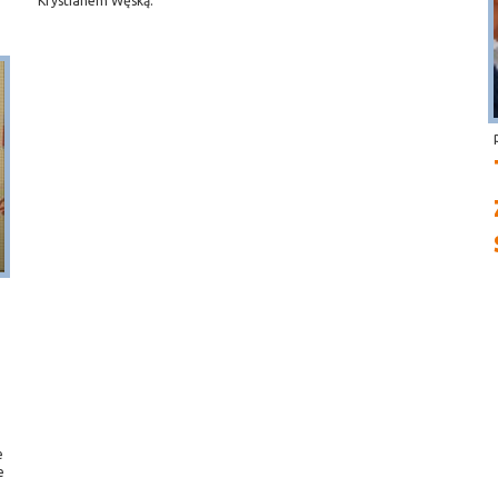
Krystianem Węską.
e
e