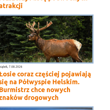
atrakcji
piątek, 7.08.2026
Łosie coraz częściej pojawiają
się na Półwyspie Helskim.
Burmistrz chce nowych
znaków drogowych