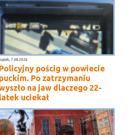
piątek, 7.08.2026
Policyjny pościg w powiecie
puckim. Po zatrzymaniu
wyszło na jaw dlaczego 22-
latek uciekał