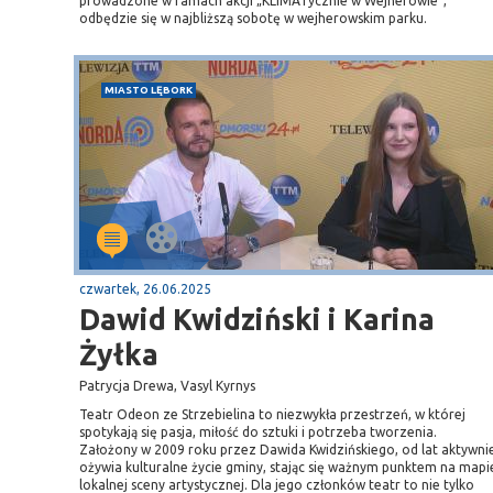
prowadzone w ramach akcji „KLIMATycznie w Wejherowie”,
odbędzie się w najbliższą sobotę w wejherowskim parku.
MIASTO LĘBORK
czwartek, 26.06.2025
Dawid Kwidziński i Karina
Żyłka
Patrycja Drewa, Vasyl Kyrnys
Teatr Odeon ze Strzebielina to niezwykła przestrzeń, w której
spotykają się pasja, miłość do sztuki i potrzeba tworzenia.
Założony w 2009 roku przez Dawida Kwidzińskiego, od lat aktywni
ożywia kulturalne życie gminy, stając się ważnym punktem na mapi
lokalnej sceny artystycznej. Dla jego członków teatr to nie tylko