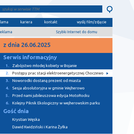
klama
kariera
kontakt
wyślij film/zdjęcie
eklama
Szybki Internet do domu
z dnia 26.06.2025
Serwis informacyjny
1.
Zabójstwo młodej kobiety w Bojanie
2.
Postępy prac stacji elektroenergetycznej Choczewo
3.
Noworodki dostaną prezent od miasta
4.
Sesja absolutoryjna w gminie Wejherowo
5.
Przed nami jubileuszowa edycja MotoRocku
6.
Kolejny Piknik Ekologiczny w wejherowskim parku
Gość dnia
Krystian Węska
Dawid Kwidziński i Karina Żyłka