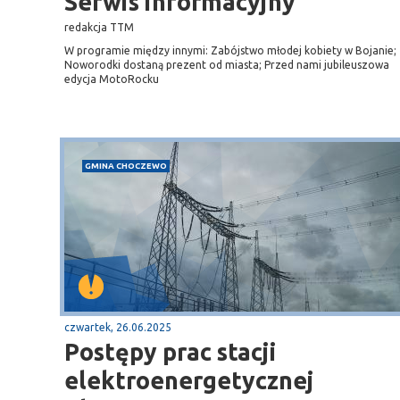
opot
Puck
Serwis informacyjny
aża
Przystań, molo
redakcja TTM
W programie między innymi: Zabójstwo młodej kobiety w Bojanie;
Noworodki dostaną prezent od miasta; Przed nami jubileuszowa
edycja MotoRocku
GMINA CHOCZEWO
czwartek, 26.06.2025
Postępy prac stacji
elektroenergetycznej