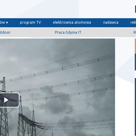
dów
program TV
elektrownia atomowa
nadawca
re
utdoor
Praca Gdynia IT
R
Odtwórz
wideo