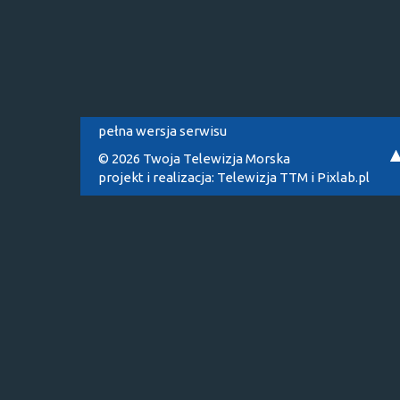
pełna wersja serwisu
© 2026 Twoja Telewizja Morska
projekt i realizacja:
Telewizja TTM
i
Pixlab.pl