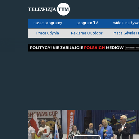
nasze programy
program TV
widoki na żyw
Praca Gdynia
Reklama Outdoor
Praca Gdynia I