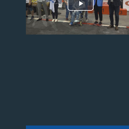
Odtwórz
wideo