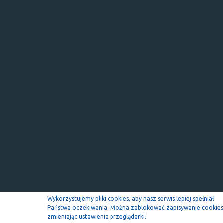
Wykorzystujemy pliki cookies, aby nasz serwis lepiej spełniał
Państwa oczekiwania. Można zablokować zapisywanie cookies
zmieniając ustawienia przeglądarki.