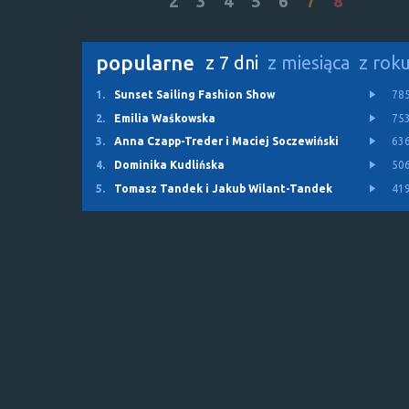
2
3
4
5
6
7
8
popularne
z 7 dni
z miesiąca
z rok
1.
Sunset Sailing Fashion Show
78
2.
Emilia Waśkowska
75
3.
Anna Czapp-Treder i Maciej Soczewiński
63
4.
Dominika Kudlińska
50
5.
Tomasz Tandek i Jakub Wilant-Tandek
41