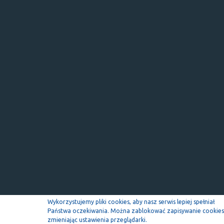
Wykorzystujemy pliki cookies, aby nasz serwis lepiej spełniał
Państwa oczekiwania. Można zablokować zapisywanie cookies
zmieniając ustawienia przeglądarki.