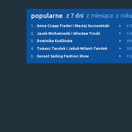
popularne
z 7 dni
z miesiąca
z rok
1.
Anna Czapp-Treder i Maciej Soczewiński
61
2.
Jacek Michałowski i Wiesław Trocki
55
3.
Dominika Kudlińska
49
4.
Tomasz Tandek i Jakub Wilant-Tandek
38
5.
Sunset Sailing Fashion Show
35