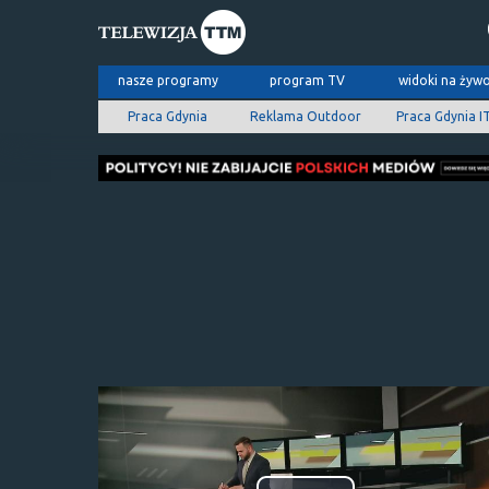
nasze programy
program TV
widoki na żyw
Praca Gdynia
Reklama Outdoor
Praca Gdynia I