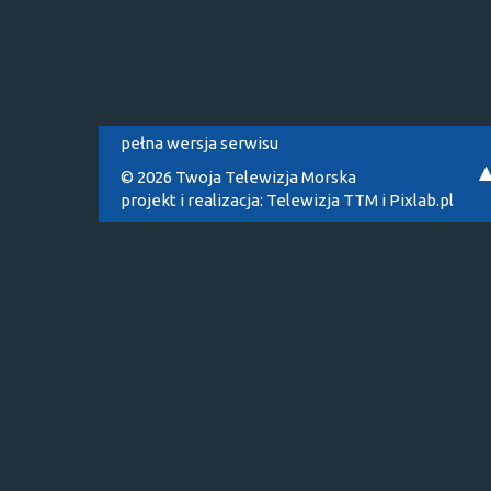
pełna wersja serwisu
© 2026 Twoja Telewizja Morska
projekt i realizacja:
Telewizja TTM
i
Pixlab.pl