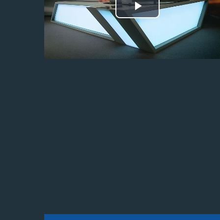
Odtwórz
wideo