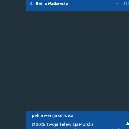
5.
Emilia Waśkowska
39
pełna wersja serwisu
© 2026 Twoja Telewizja Morska