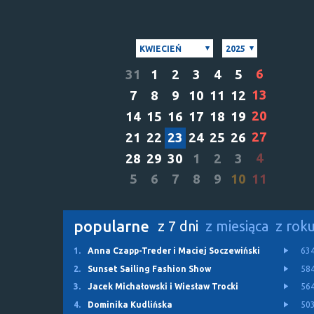
KWIECIEŃ
2025
6
31
1
2
3
4
5
13
7
8
9
10
11
12
20
14
15
16
17
18
19
27
21
22
23
24
25
26
4
28
29
30
1
2
3
5
6
7
8
9
10
11
popularne
z 7 dni
z miesiąca
z rok
1.
Anna Czapp-Treder i Maciej Soczewiński
63
2.
Sunset Sailing Fashion Show
58
3.
Jacek Michałowski i Wiesław Trocki
56
4.
Dominika Kudlińska
50