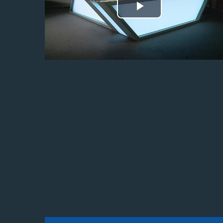
Odtwórz
wideo