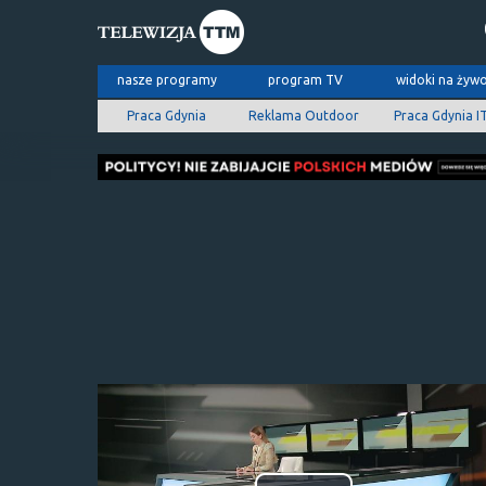
nasze programy
program TV
widoki na żyw
Praca Gdynia
Reklama Outdoor
Praca Gdynia I