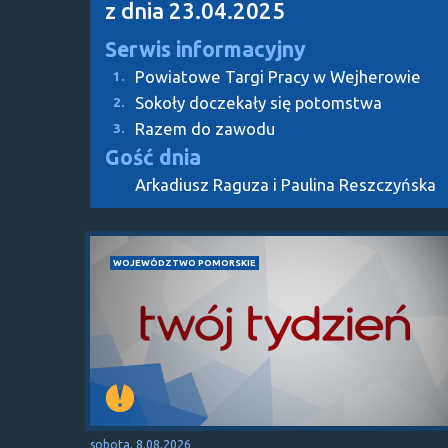
z dnia 23.04.2025
Serwis informacyjny
Powiatowe Targi Pracy w Wejherowie
1.
Sokoły doczekały się potomstwa
2.
Razem do zawodu
3.
Gość dnia
Arkadiusz Raguza i Paulina Reszczyńska
WOJEWÓDZTWO POMORSKIE
sobota, 8.08.2026