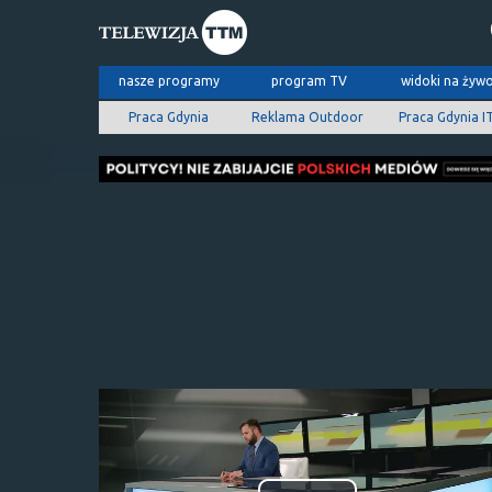
nasze programy
program TV
widoki na żyw
Praca Gdynia
Reklama Outdoor
Praca Gdynia I