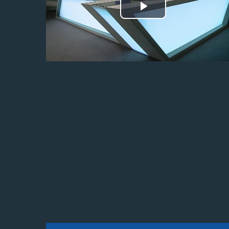
Odtwórz
wideo