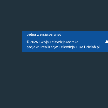
pełna wersja serwisu
© 2026 Twoja Telewizja Morska
projekt i realizacja:
Telewizja TTM
i
Pixlab.pl