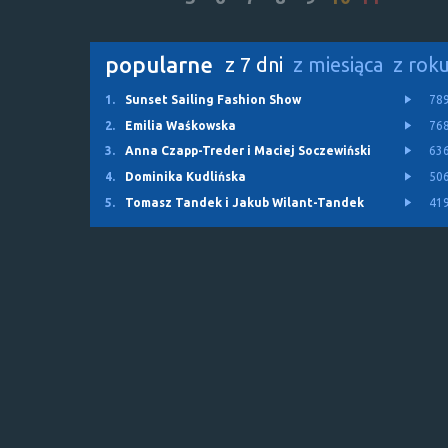
popularne
z 7 dni
z miesiąca
z rok
1.
Sunset Sailing Fashion Show
78
2.
Emilia Waśkowska
76
3.
Anna Czapp-Treder i Maciej Soczewiński
63
4.
Dominika Kudlińska
50
5.
Tomasz Tandek i Jakub Wilant-Tandek
41