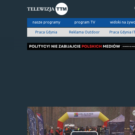
nasze programy
program TV
widoki na żyw
Praca Gdynia
Reklama Outdoor
Praca Gdynia I