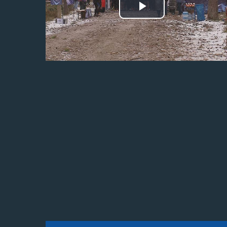
Odtwórz
wideo