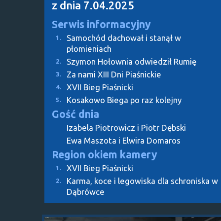
z dnia 7.04.2025
Serwis informacyjny
Samochód dachował i stanął w
1.
płomieniach
Szymon Hołownia odwiedził Rumię
2.
Za nami XIII Dni Piaśnickie
3.
XVII Bieg Piaśnicki
4.
Kosakowo Biega po raz kolejny
5.
Gość dnia
Izabela Piotrowicz i Piotr Dębski
Ewa Maszota i Elwira Domaros
Region okiem kamery
XVII Bieg Piaśnicki
1.
Karma, koce i legowiska dla schroniska w
2.
Dąbrówce