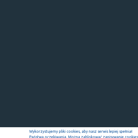
Wykorzystujemy pliki cookies, aby nasz serwis lepiej spełniał
Państwa oczekiwania. Można zablokować zapisywanie cookies