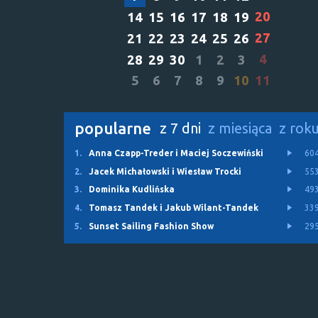
20
14
15
16
17
18
19
27
21
22
23
24
25
26
4
28
29
30
1
2
3
5
6
7
8
9
10
11
popularne
z 7 dni
z miesiąca
z rok
1.
Anna Czapp-Treder i Maciej Soczewiński
60
2.
Jacek Michałowski i Wiesław Trocki
55
3.
Dominika Kudlińska
49
4.
Tomasz Tandek i Jakub Wilant-Tandek
33
5.
Sunset Sailing Fashion Show
29