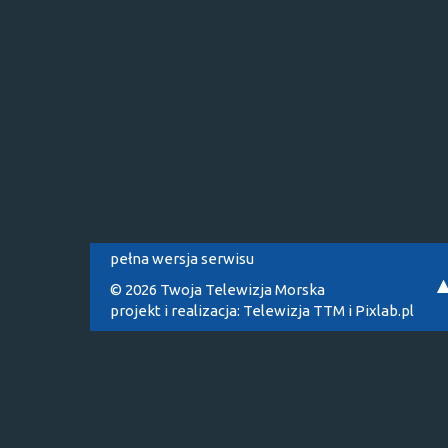
pełna wersja serwisu
© 2026 Twoja Telewizja Morska
projekt i realizacja:
Telewizja TTM
i
Pixlab.pl