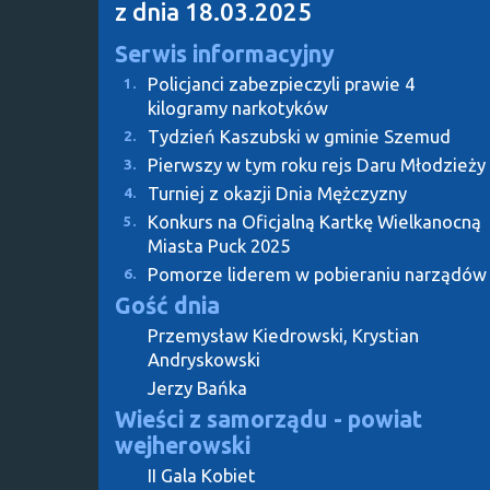
z dnia 18.03.2025
Serwis informacyjny
Policjanci zabezpieczyli prawie 4
1.
kilogramy narkotyków
Tydzień Kaszubski w gminie Szemud
2.
Pierwszy w tym roku rejs Daru Młodzieży
3.
Turniej z okazji Dnia Mężczyzny
4.
Konkurs na Oficjalną Kartkę Wielkanocną
5.
Miasta Puck 2025
Pomorze liderem w pobieraniu narządów
6.
Gość dnia
Przemysław Kiedrowski, Krystian
Andryskowski
Jerzy Bańka
Wieści z samorządu - powiat
wejherowski
II Gala Kobiet