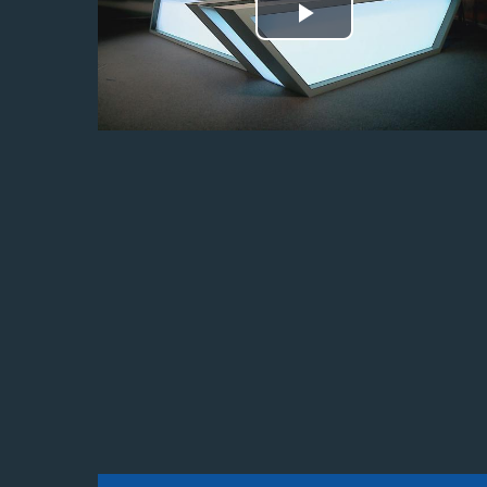
Odtwórz
wideo