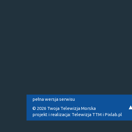
pełna wersja serwisu
© 2026 Twoja Telewizja Morska
projekt i realizacja:
Telewizja TTM
i
Pixlab.pl