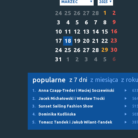
MARZEC
2025
1
2
24
25
26
27
28
9
3
4
5
6
7
8
16
10
11
12
13
14
15
23
17
18
19
20
21
22
29
30
24
25
26
27
28
6
31
1
2
3
4
5
popularne
z 7 dni
z miesiąca
z rok
1.
Anna Czapp-Treder i Maciej Soczewiński
63
2.
Jacek Michałowski i Wiesław Trocki
56
3.
Sunset Sailing Fashion Show
51
4.
Dominika Kudlińska
50
5.
Tomasz Tandek i Jakub Wilant-Tandek
38