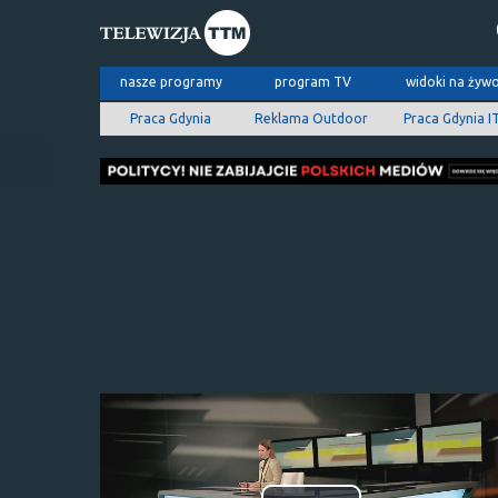
nasze programy
program TV
widoki na żyw
Praca Gdynia
Reklama Outdoor
Praca Gdynia I