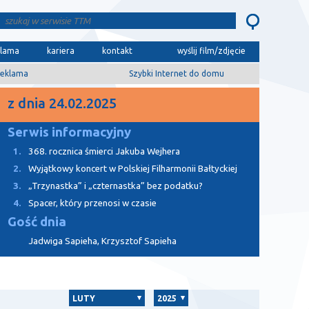
klama
kariera
kontakt
wyślij film/zdjęcie
eklama
Szybki Internet do domu
z dnia 24.02.2025
Serwis informacyjny
1.
368. rocznica śmierci Jakuba Wejhera
2.
Wyjątkowy koncert w Polskiej Filharmonii Bałtyckiej
3.
„Trzynastka” i „czternastka” bez podatku?
4.
Spacer, który przenosi w czasie
Gość dnia
Jadwiga Sapieha, Krzysztof Sapieha
LUTY
2025