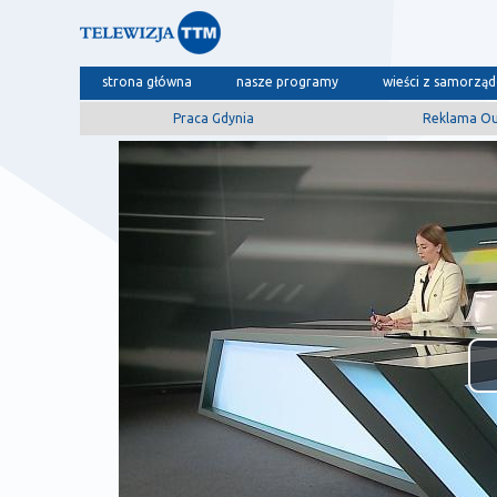
strona główna
nasze programy
wieści z samorzą
Praca Gdynia
Reklama O