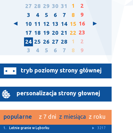
1
2
27
28
29
30
31
9
3
4
5
6
7
8
16
10
11
12
13
14
15
23
17
18
19
20
21
22
1
2
24
25
26
27
28
3
4
5
6
7
8
9
tryb poziomy strony głównej
personalizacja strony głownej
popularne
z 7 dni
z miesiąca
z roku
1.
Z Archiwum TTM
11375