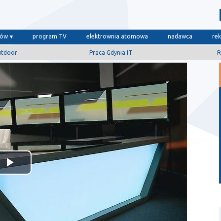
dów
program TV
elektrownia atomowa
nadawca
re
utdoor
Praca Gdynia IT
R
Odtwórz
wideo