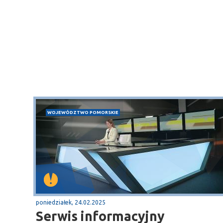
WOJEWÓDZTWO POMORSKIE
Sopot
gą krajową nr 6
plaża
poniedziałek, 24.02.2025
Serwis informacyjny