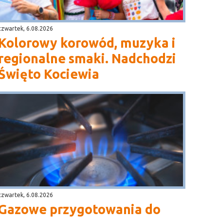
czwartek, 6.08.2026
Kolorowy korowód, muzyka i
regionalne smaki. Nadchodzi
Święto Kociewia
czwartek, 6.08.2026
Gazowe przygotowania do