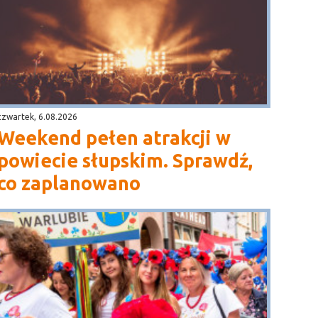
czwartek, 6.08.2026
Weekend pełen atrakcji w
powiecie słupskim. Sprawdź,
co zaplanowano