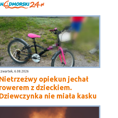
czwartek, 6.08.2026
Nietrzeźwy opiekun jechał
rowerem z dzieckiem.
Dziewczynka nie miała kasku