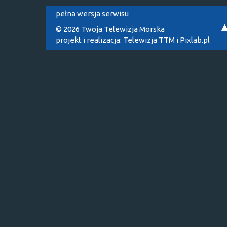
pełna wersja serwisu
© 2026 Twoja Telewizja Morska
projekt i realizacja:
Telewizja TTM
i
Pixlab.pl