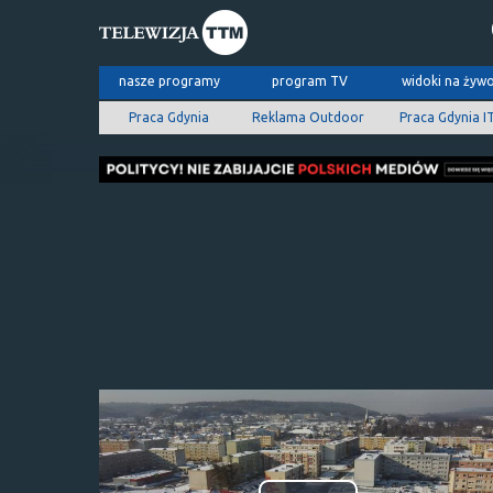
nasze programy
program TV
widoki na żyw
Praca Gdynia
Reklama Outdoor
Praca Gdynia I