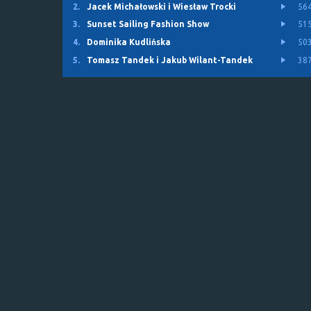
2.
Jacek Michałowski i Wiesław Trocki
56
3.
Sunset Sailing Fashion Show
51
4.
Dominika Kudlińska
50
5.
Tomasz Tandek i Jakub Wilant-Tandek
38