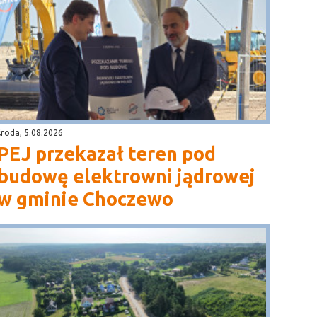
środa, 5.08.2026
PEJ przekazał teren pod
budowę elektrowni jądrowej
w gminie Choczewo