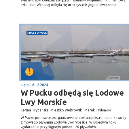
Wejherowski Oddział Związku Inwalidów Wojennych RP ma nowy
sztandar. Wczoraj odbyła się uroczystość jego poświęcenia.
MIASTO PUCK
piątek, 6.12.2024
W Pucku odbędą się Lodowe
Lwy Morskie
Karina Trybańska, Mieszko Weltrowski. Marek Trybański
W Pucku ponownie zorganizowane zostaną ekstremalne zawody
zimowego pływania Lodowe Lwy Morskie. W ubiegłym roku
wydarzenie przyciągnęło ponad 120 pływaków.