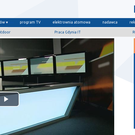
dów
program TV
elektrownia atomowa
nadawca
re
utdoor
Praca Gdynia IT
R
Odtwórz
wideo