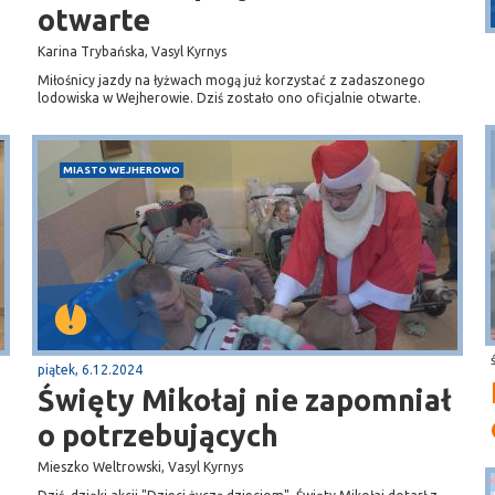
plaża
otwarte
Karina Trybańska, Vasyl Kyrnys
Miłośnicy jazdy na łyżwach mogą już korzystać z zadaszonego
lodowiska w Wejherowie. Dziś zostało ono oficjalnie otwarte.
MIASTO WEJHEROWO
piątek, 6.12.2024
Święty Mikołaj nie zapomniał
o potrzebujących
Mieszko Weltrowski, Vasyl Kyrnys