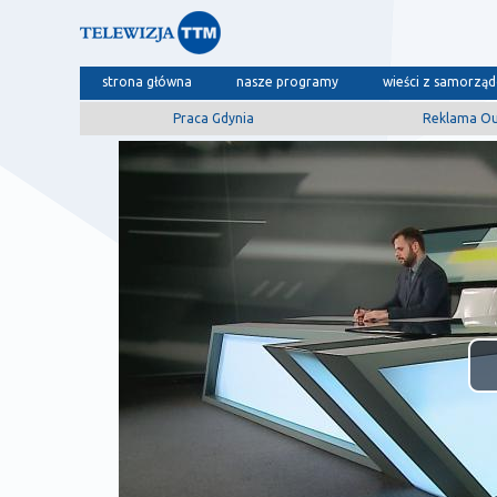
strona główna
nasze programy
wieści z samorzą
Praca Gdynia
Reklama O