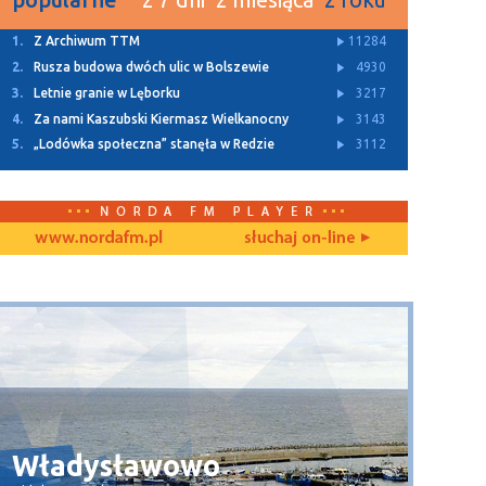
1.
Z Archiwum TTM
11284
2.
Rusza budowa dwóch ulic w Bolszewie
4930
3.
Letnie granie w Lęborku
3217
4.
Za nami Kaszubski Kiermasz Wielkanocny
3143
5.
„Lodówka społeczna” stanęła w Redzie
3112
Władysławowo
Wła