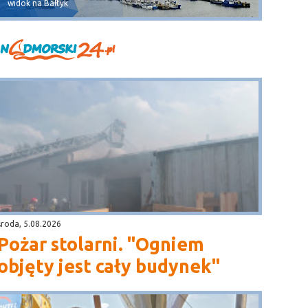
widok na Bałtyk
widok na 
środa, 5.08.2026
Pożar stolarni. "Ogniem
objęty jest cały budynek"