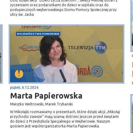
Dziś, dzięki akcji "Dzieci życzą dzieciom", Święty Mikołaj dotarł z
życzeniami oraz podarunkami do dzieci w szpitalu oraz do
podopiecznych wejherowskiego Domu Pomocy Społecznej przy
ulicy św. Jacka
WOJEWÓDZTWO POMORSKIE
piątek, 6.12.2024
Marta Papierowska
Mieszko Weltrowski, Marek Trybański
W Mikołajki rozmawiamy o prezentach, które dzięki akcji „Mikołaj
przychodzi zawsze” mają szansę dotrzeć jeszcze przed świętami
do dzieci z Przedszkola Specjalnego w Wejherowie. Naszym
gościem jest współorganizatorka Marta Papierowska.