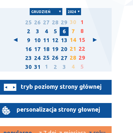
GRUDZIEŃ
2024
30
1
25
26
27
28
29
8
2
3
4
5
6
7
14
15
9
10
11
12
13
21
22
16
17
18
19
20
25
26
28
29
23
24
27
1
4
5
30
31
2
3
tryb poziomy strony głównej
personalizacja strony głownej
popularne
z 7 dni
z miesiąca
z roku