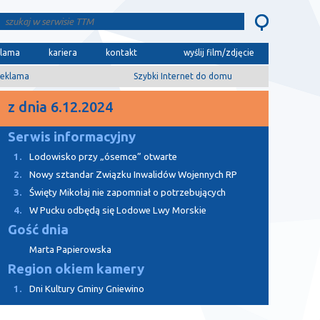
klama
kariera
kontakt
wyślij film/zdjęcie
eklama
Szybki Internet do domu
z dnia 6.12.2024
Serwis informacyjny
1.
Lodowisko przy „ósemce” otwarte
2.
Nowy sztandar Związku Inwalidów Wojennych RP
3.
Święty Mikołaj nie zapomniał o potrzebujących
4.
W Pucku odbędą się Lodowe Lwy Morskie
Gość dnia
Marta Papierowska
Region okiem kamery
1.
Dni Kultury Gminy Gniewino