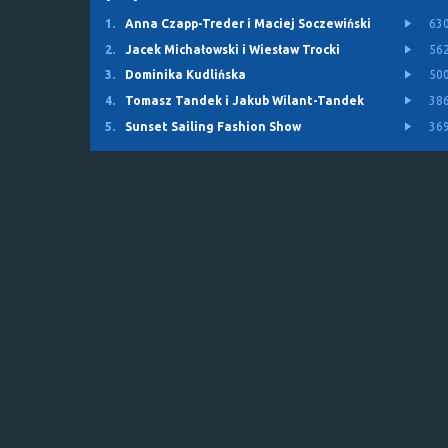
1.
Anna Czapp-Treder i Maciej Soczewiński
63
2.
Jacek Michałowski i Wiesław Trocki
56
3.
Dominika Kudlińska
50
4.
Tomasz Tandek i Jakub Wilant-Tandek
38
5.
Sunset Sailing Fashion Show
36