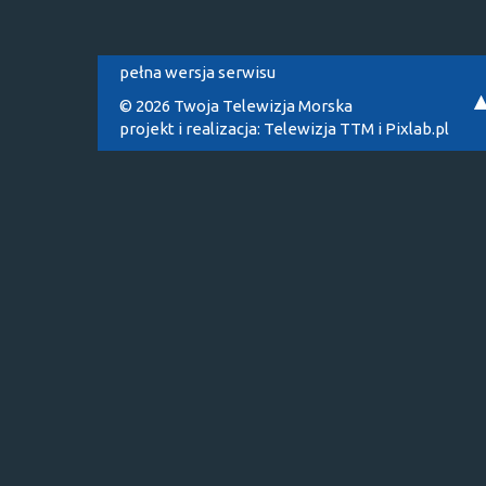
pełna wersja serwisu
© 2026 Twoja Telewizja Morska
projekt i realizacja:
Telewizja TTM
i
Pixlab.pl