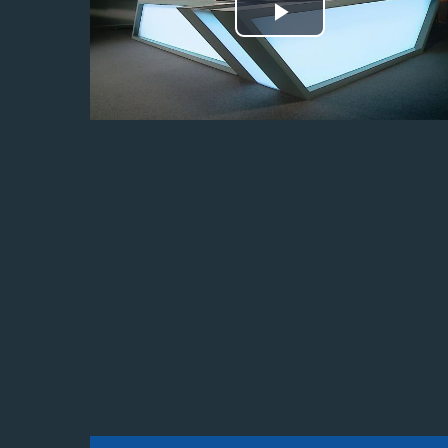
Odtwórz
wideo