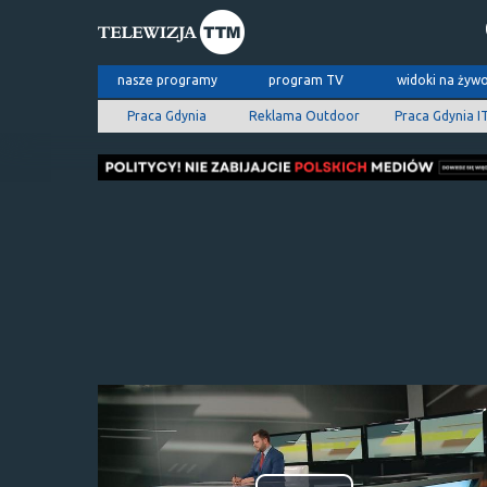
nasze programy
program TV
widoki na żyw
Praca Gdynia
Reklama Outdoor
Praca Gdynia I