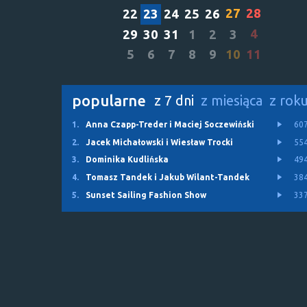
27
28
22
23
24
25
26
4
29
30
31
1
2
3
5
6
7
8
9
10
11
popularne
z 7 dni
z miesiąca
z rok
1.
Anna Czapp-Treder i Maciej Soczewiński
60
2.
Jacek Michałowski i Wiesław Trocki
55
3.
Dominika Kudlińska
49
4.
Tomasz Tandek i Jakub Wilant-Tandek
38
5.
Sunset Sailing Fashion Show
33