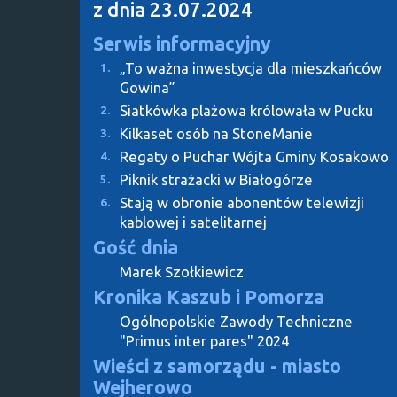
z dnia 23.07.2024
Serwis informacyjny
„To ważna inwestycja dla mieszkańców
1.
Gowina”
Siatkówka plażowa królowała w Pucku
2.
Kilkaset osób na StoneManie
3.
Regaty o Puchar Wójta Gminy Kosakowo
4.
Piknik strażacki w Białogórze
5.
Stają w obronie abonentów telewizji
6.
kablowej i satelitarnej
Gość dnia
Marek Szołkiewicz
Kronika Kaszub i Pomorza
Ogólnopolskie Zawody Techniczne
"Primus inter pares" 2024
Wieści z samorządu - miasto
Wejherowo