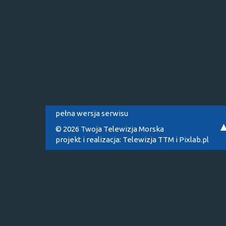
pełna wersja serwisu
© 2026 Twoja Telewizja Morska
projekt i realizacja:
Telewizja TTM
i
Pixlab.pl