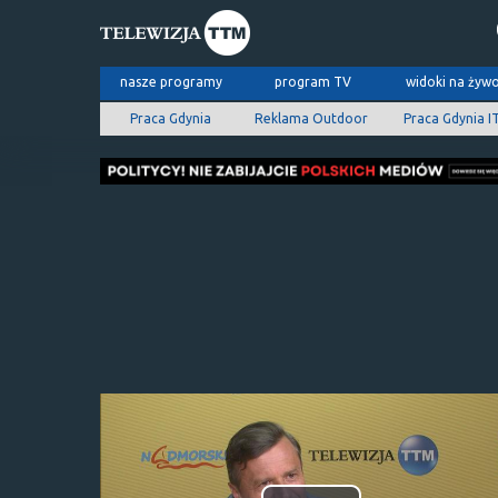
nasze programy
program TV
widoki na żyw
Praca Gdynia
Reklama Outdoor
Praca Gdynia I