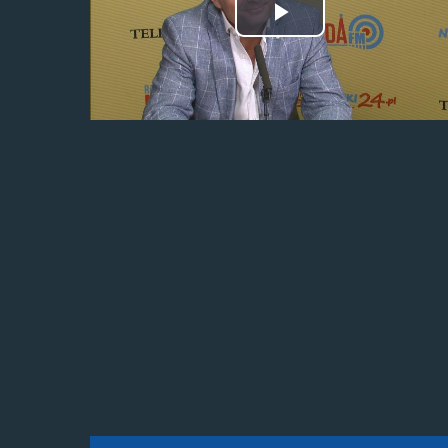
Odtwórz
wideo