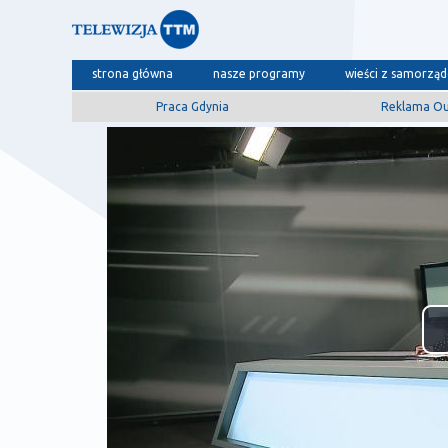
strona główna
nasze programy
wieści z samorzą
Praca Gdynia
Reklama O