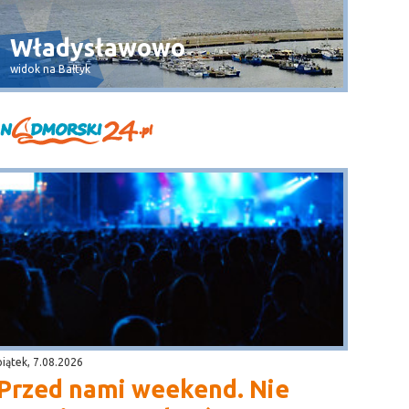
Władysławowo
Wła
widok na Bałtyk
widok na 
piątek, 7.08.2026
Przed nami weekend. Nie