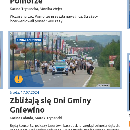
Pomorze
Karina Trybańska, Monika Wejer
Dębki
Wczoraj przez Pomorze przeszła nawałnica. Strażacy
interweniowali ponad 1400 razy.
plaża
GMINA GNIEWINO
środa, 17.07.2024
Zbliżają się Dni Gminy
Gniewino
Karina Labuda, Marek Trybański
Będą koncerty, pokazy laserów i kaszubski przegląd orkiestr dętych.