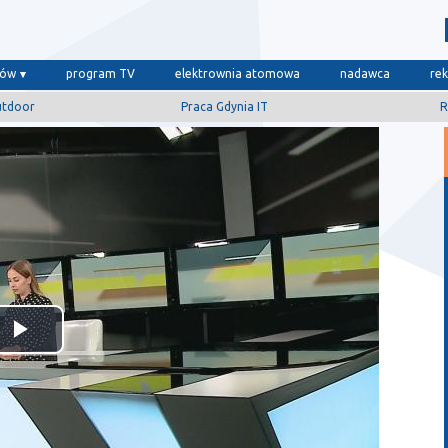
dów
program TV
elektrownia atomowa
nadawca
re
utdoor
Praca Gdynia IT
R
Odtwórz
wideo