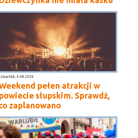
Dziewczynka nie miała kasku
czwartek, 6.08.2026
Weekend pełen atrakcji w
powiecie słupskim. Sprawdź,
co zaplanowano