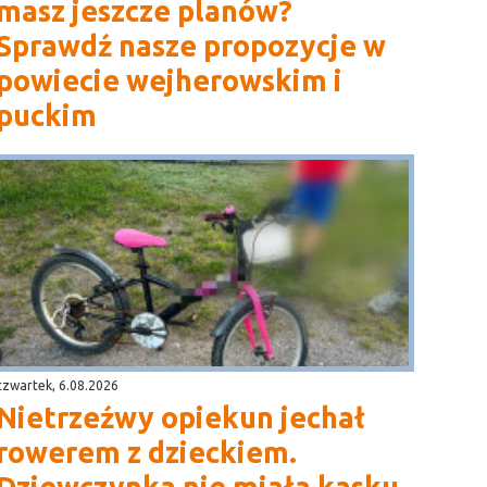
masz jeszcze planów?
Sprawdź nasze propozycje w
powiecie wejherowskim i
puckim
czwartek, 6.08.2026
Nietrzeźwy opiekun jechał
rowerem z dzieckiem.