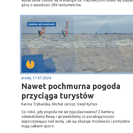
wydarzenie odbyło się w Białogórze. Plażowiczom udało się usypa
górę o wysokości 289 centymetrów.
GMINA KOSAKOWO
środa, 17.07.2024
Nawet pochmurna pogoda
przyciąga turystów
Karina Trybańska, Michał Jarosz, Vasyl Kyrnys
Co robić, gdy pogoda nie sprzyja plażowaniu? Z kamerą
odwiedziliśmy Rewę i sprawdziliśmy co porabiają turyści
wypoczywający nad wodą. Jak się okazuje możliwości i pomysłów
mają całkiem sporo.