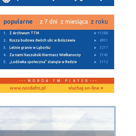
popularne
z 7 dni
z miesiąca
z roku
1.
Z Archiwum TTM
11388
2.
Rusza budowa dwóch ulic w Bolszewie
4931
3.
Letnie granie w Lęborku
3217
4.
Za nami Kaszubski Kiermasz Wielkanocny
3143
5.
„Lodówka społeczna” stanęła w Redzie
3112