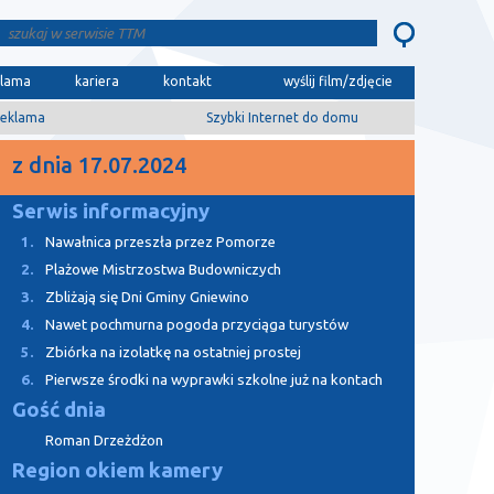
klama
kariera
kontakt
wyślij film/zdjęcie
eklama
Szybki Internet do domu
z dnia 17.07.2024
Serwis informacyjny
1.
Nawałnica przeszła przez Pomorze
2.
Plażowe Mistrzostwa Budowniczych
3.
Zbliżają się Dni Gminy Gniewino
4.
Nawet pochmurna pogoda przyciąga turystów
5.
Zbiórka na izolatkę na ostatniej prostej
6.
Pierwsze środki na wyprawki szkolne już na kontach
Gość dnia
Roman Drzeżdżon
Region okiem kamery