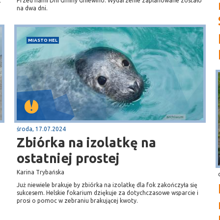
ć
Przed nami Dni Gminy Gniewino. Wydarzenie zaplanowane zostało
na dwa dni.
MIASTO HEL
środa, 17.07.2024
Zbiórka na izolatkę na
ostatniej prostej
Karina Trybańska
Już niewiele brakuje by zbiórka na izolatkę dla fok zakończyła się
sukcesem. Helskie fokarium dziękuje za dotychczasowe wsparcie i
prosi o pomoc w zebraniu brakującej kwoty.