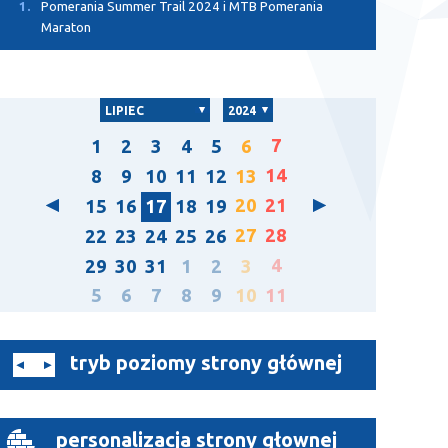
1.
Pomerania Summer Trail 2024 i MTB Pomerania
Maraton
LIPIEC
2024
7
1
2
3
4
5
6
14
8
9
10
11
12
13
20
21
15
16
17
18
19
27
28
22
23
24
25
26
4
29
30
31
1
2
3
5
6
7
8
9
10
11
tryb poziomy strony głównej
personalizacja strony głownej