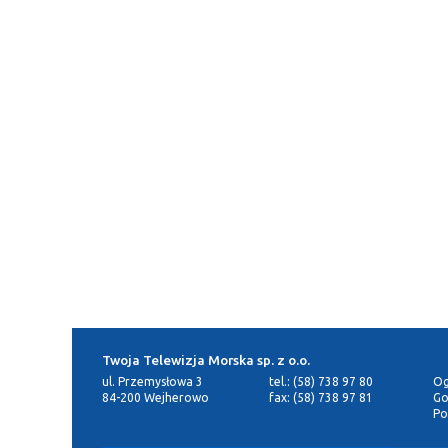
Twoja Telewizja Morska sp. z o.o.
ul. Przemysłowa 3
tel.: (58) 738 97 80
Og
84-200 Wejherowo
fax: (58) 738 97 81
Go
Po