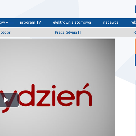
dów
program TV
elektrownia atomowa
nadawca
re
utdoor
Praca Gdynia IT
R
Odtwórz
wideo