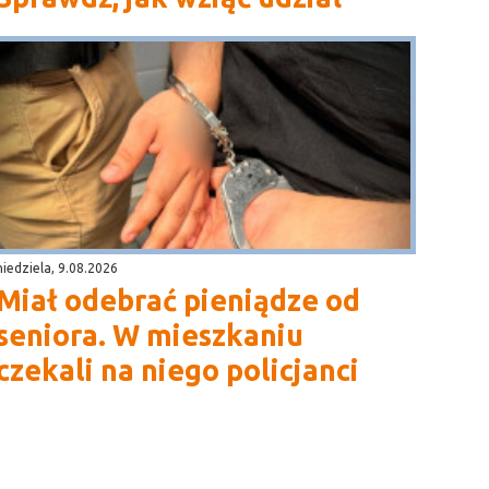
niedziela, 9.08.2026
Miał odebrać pieniądze od
seniora. W mieszkaniu
czekali na niego policjanci