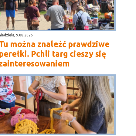
niedziela, 9.08.2026
Tu można znaleźć prawdziwe
perełki. Pchli targ cieszy się
zainteresowaniem