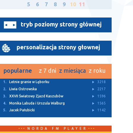
5
6
7
8
9
10
11
tryb poziomy strony głównej
personalizacja strony głownej
popularne
z 7 dni
z miesiąca
z roku
1.
Z Archiwum TTM
11550
2.
Rusza budowa dwóch ulic w Bolszewie
4932
3.
Letnie granie w Lęborku
3218
4.
Za nami Kaszubski Kiermasz Wielkanocny
3146
5.
„Lodówka społeczna” stanęła w Redzie
3113