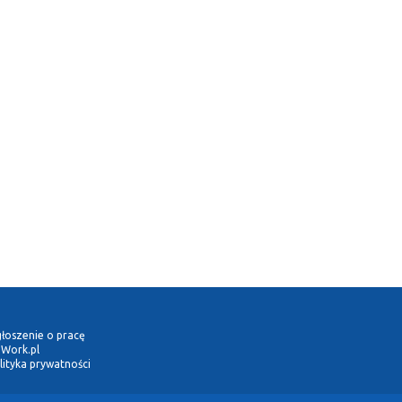
łoszenie o pracę
Work.pl
lityka prywatności