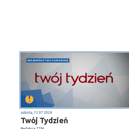
WOJEWÓDZTWO POMORSKIE
Sopot
gą krajową nr 6
plaża
sobota, 13.07.2024
Twój Tydzień
Redakcja TTM