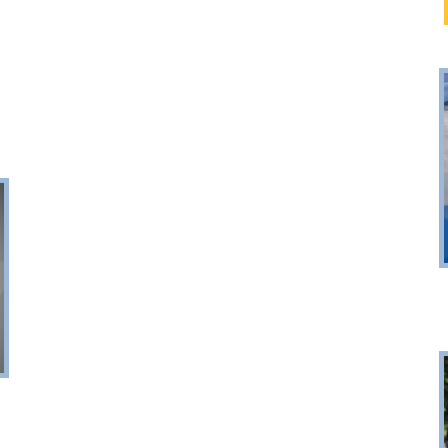
Puck
Przystań, molo