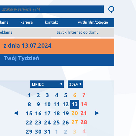
klama
kariera
kontakt
wyślij film/zdjęcie
eklama
Szybki Internet do domu
z dnia 13.07.2024
Twój Tydzień
LIPIEC
2024
7
1
2
3
4
5
6
14
8
9
10
11
12
13
20
21
15
16
17
18
19
27
28
22
23
24
25
26
4
29
30
31
1
2
3