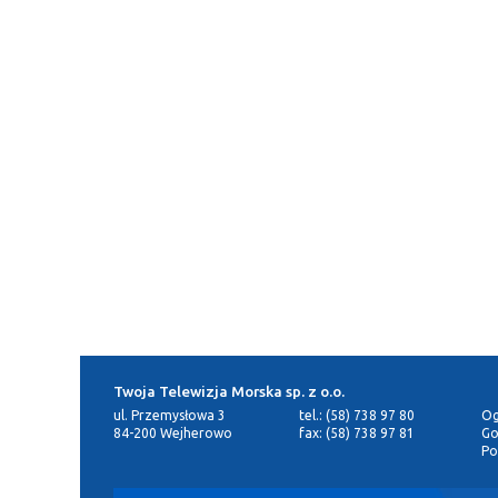
Twoja Telewizja Morska sp. z o.o.
ul. Przemysłowa 3
tel.: (58) 738 97 80
Og
84-200 Wejherowo
fax: (58) 738 97 81
Go
Po