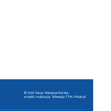
© 2026 Twoja Telewizja Morska
projekt i realizacja:
Telewizja TTM
i
Pixlab.pl