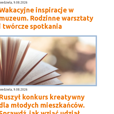
niedziela, 9.08.2026
Wakacyjne inspiracje w
muzeum. Rodzinne warsztaty
i twórcze spotkania
niedziela, 9.08.2026
Ruszył konkurs kreatywny
dla młodych mieszkańców.
Sprawdź, jak wziąć udział