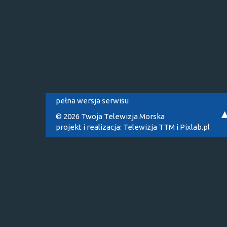
pełna wersja serwisu
© 2026 Twoja Telewizja Morska
projekt i realizacja:
Telewizja TTM
i
Pixlab.pl