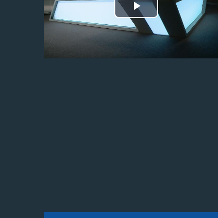
Odtwórz
wideo