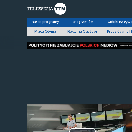
nasze programy
program TV
widoki na żyw
Praca Gdynia
Reklama Outdoor
Praca Gdynia I