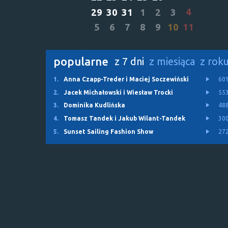
4
29
30
31
1
2
3
5
6
7
8
9
10
11
popularne
z 7 dni
z miesiąca
z rok
1.
Anna Czapp-Treder i Maciej Soczewiński
60
2.
Jacek Michałowski i Wiesław Trocki
55
3.
Dominika Kudlińska
48
4.
Tomasz Tandek i Jakub Wilant-Tandek
30
5.
Sunset Sailing Fashion Show
27