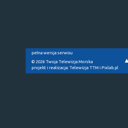
pełna wersja serwisu
© 2026 Twoja Telewizja Morska
projekt i realizacja:
Telewizja TTM
i
Pixlab.pl