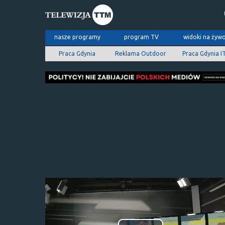
nasze programy
program TV
widoki na żyw
Praca Gdynia
Reklama Outdoor
Praca Gdynia I