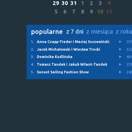
4
29
30
31
1
2
3
5
6
7
8
9
10
11
popularne
z 7 dni
z miesiąca
z rok
1.
Anna Czapp-Treder i Maciej Soczewiński
59
2.
Jacek Michałowski i Wiesław Trocki
55
3.
Dominika Kudlińska
48
4.
Tomasz Tandek i Jakub Wilant-Tandek
25
5.
Sunset Sailing Fashion Show
24