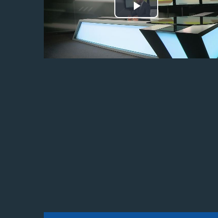
Odtwórz
wideo