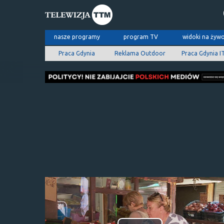
nasze programy
program TV
widoki na żyw
Praca Gdynia
Reklama Outdoor
Praca Gdynia I