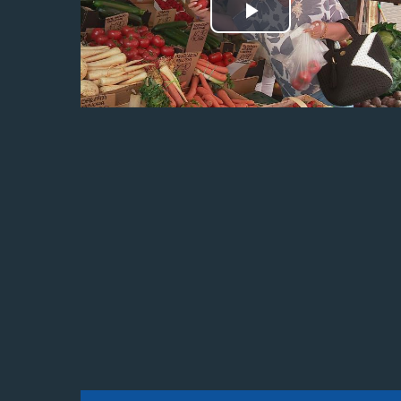
Odtwórz
wideo