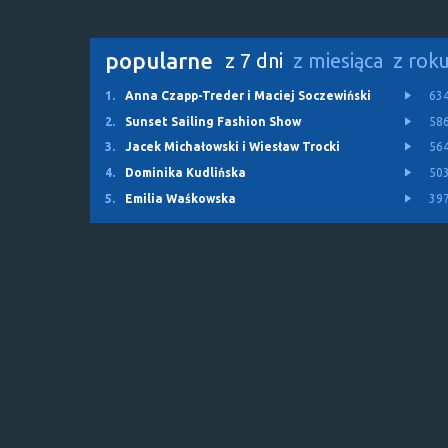
popularne
z 7 dni
z miesiąca
z rok
1.
Anna Czapp-Treder i Maciej Soczewiński
63
2.
Sunset Sailing Fashion Show
58
3.
Jacek Michałowski i Wiesław Trocki
56
4.
Dominika Kudlińska
50
5.
Emilia Waśkowska
39