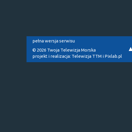
pełna wersja serwisu
© 2026 Twoja Telewizja Morska
projekt i realizacja:
Telewizja TTM
i
Pixlab.pl