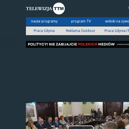
nasze programy
program TV
widoki na żyw
Praca Gdynia
Reklama Outdoor
Praca Gdynia I