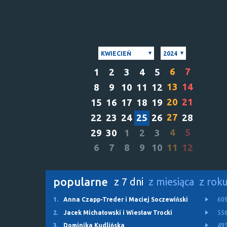
KWIECIEŃ
2024
6
7
1
2
3
4
5
13
14
8
9
10
11
12
20
21
15
16
17
18
19
27
22
23
24
25
26
28
4
5
29
30
1
2
3
6
7
8
9
10
11
12
popularne
z 7 dni
z miesiąca
z rok
1.
Anna Czapp-Treder i Maciej Soczewiński
60
2.
Jacek Michałowski i Wiesław Trocki
55
3.
Dominika Kudlińska
49