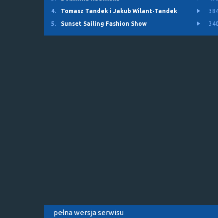
4.
Tomasz Tandek i Jakub Wilant-Tandek
38
5.
Sunset Sailing Fashion Show
34
pełna wersja serwisu