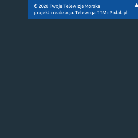
© 2026 Twoja Telewizja Morska
projekt i realizacja:
Telewizja TTM
i
Pixlab.pl