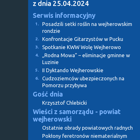
z dnia 25.04.2024
Serwis informacyjny
Posadzili setki roślin na wejherowskim
1.
rondzie
Konfrontacje Gitarzystów w Pucku
2.
Spotkanie KWW Wolę Wejherowo
3.
„Rodna Mowa” – eliminacje gminne w
4.
Luzinie
II Dyktando Wejherowskie
5.
Cudzoziemców ubezpieczonych na
6.
Pomorzu przybywa
Gość dnia
Krzysztof Chlebicki
Wieści z samorządu - powiat
wejherowski
Ostatnie obrady powiatowych radnych
Pokłony feretronów niematerialnym