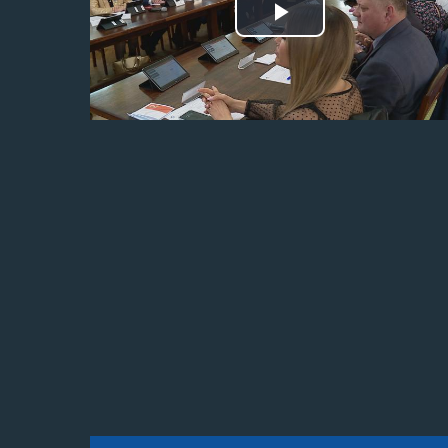
Odtwórz
wideo