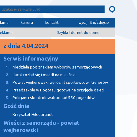
klama
kariera
kontakt
wyślij film/zdjęcie
eklama
Szybki Internet do domu
z dnia 4.04.2024
Serwis informacyjny
1.
Niedziela pod znakiem wyborów samorządowych
2.
Jacht rozbił się i osiadł na mieliźnie
3.
Powiat wejherowski wyróżnił sportowców i trenerów
4.
Przedszkole w Pogórzu gotowe na przyjęcie dzieci
5.
Policjanci skontrolowali ponad 550 pojazdów
Gość dnia
Krzysztof Hildebrandt
Wieści z samorządu - powiat
wejherowski