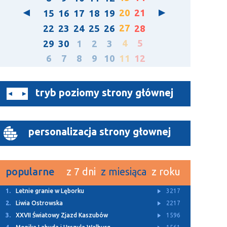
20
21
15
16
17
18
19
27
22
23
24
25
26
28
4
5
29
30
1
2
3
6
7
8
9
10
11
12
tryb poziomy strony głównej
personalizacja strony głownej
popularne
z 7 dni
z miesiąca
z roku
1.
Letnie granie w Lęborku
3217
2.
Liwia Ostrowska
2217
3.
XXVII Światowy Zjazd Kaszubów
1596