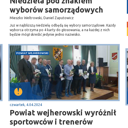
Niedziela pod znakiem
wyborów samorządowych
Mieszko Weltrowski, Daniel Zaputowicz
Już w najbliższą niedzielę odbędą się wybory samorządowe. Każdy
wyborca otrzyma po 4 karty do głosowania, a na każdej z nich
będzie mógł skreślić jedynie jedno nazwisko.
POWIAT WEJHEROWSKI
Puck
Przystań, molo
czwartek, 4.04.2024
Powiat wejherowski wyróżnił
sportowców i trenerów