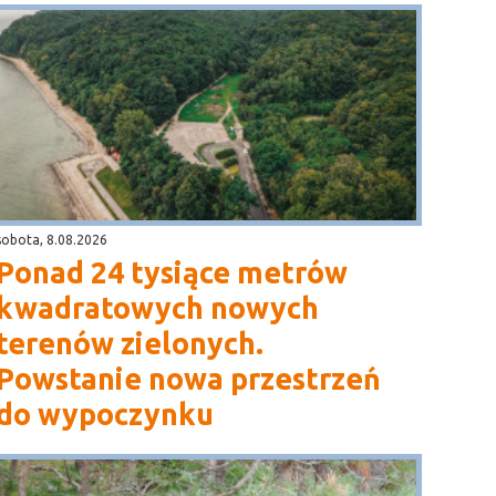
sobota, 8.08.2026
Ponad 24 tysiące metrów
kwadratowych nowych
terenów zielonych.
Powstanie nowa przestrzeń
do wypoczynku