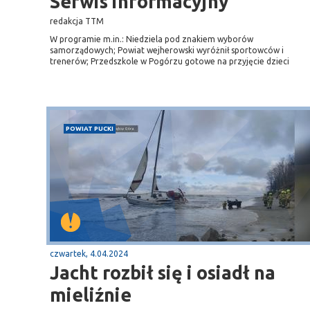
Serwis informacyjny
redakcja TTM
W programie m.in.: Niedziela pod znakiem wyborów
samorządowych; Powiat wejherowski wyróżnił sportowców i
trenerów; Przedszkole w Pogórzu gotowe na przyjęcie dzieci
POWIAT PUCKI
Sopot
gą krajową nr 6
plaża
czwartek, 4.04.2024
Jacht rozbił się i osiadł na
mieliźnie