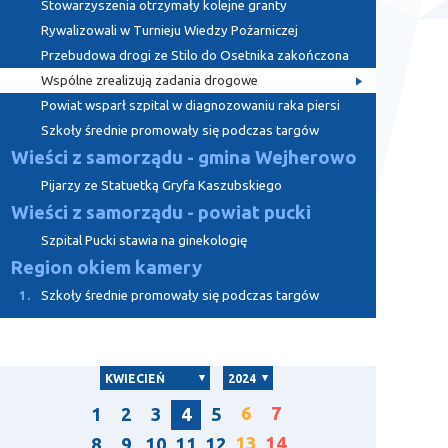
Stowarzyszenia otrzymały kolejne granty
Rywalizowali w Turnieju Wiedzy Pożarniczej
Przebudowa drogi ze Stilo do Osetnika zakończona
Wspólne zrealizują zadania drogowe
Powiat wsparł szpital w diagnozowaniu raka piersi
Szkoły średnie promowały się podczas targów
Wieści z samorządu - gmina Wejherowo
Pijarzy ze Statuetką Gryfa Kaszubskiego
Wieści z samorządu - powiat pucki
Szpital Pucki stawia na ginekologię
Region okiem kamery
1.
Szkoły średnie promowały się podczas targów
KWIECIEŃ
2024
6
7
1
2
3
4
5
13
14
8
9
10
11
12