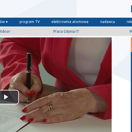
dów
program TV
elektrownia atomowa
nadawca
re
utdoor
Praca Gdynia IT
R
Odtwórz
wideo