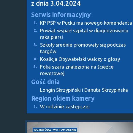
z dnia 3.04.2024
Serwis informacyjny
KP PSP w Pucku ma nowego komendanta
1.
Powiat wsparł szpital w diagnozowaniu
2.
raka piersi
Szkoły średnie promowały się podczas
3.
targów
Koalicja Obywatelski walczy o głosy
4.
Foka szara znaleziona na ścieżce
5.
rowerowej
Gość dnia
Longin Skrzypiński i Danuta Skrzypińska
Region okiem kamery
W rodzinie zastępczej
1.
WOJEWÓDZTWO POMORSKIE