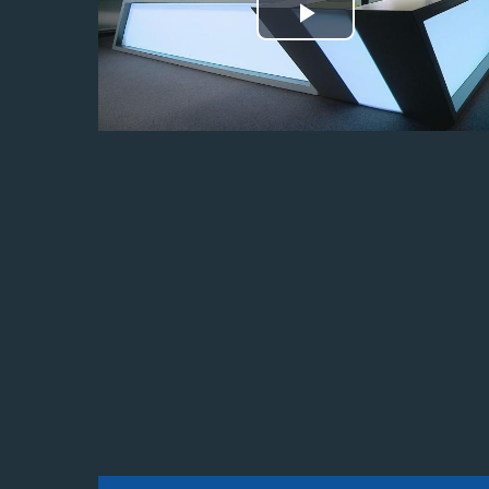
Odtwórz
wideo