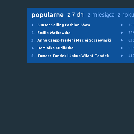
popularne
z 7 dni
z miesiąca
z rok
1.
Sunset Sailing Fashion Show
79
2.
Emilia Waśkowska
78
3.
Anna Czapp-Treder i Maciej Soczewiński
63
4.
Dominika Kudlińska
50
5.
Tomasz Tandek i Jakub Wilant-Tandek
41