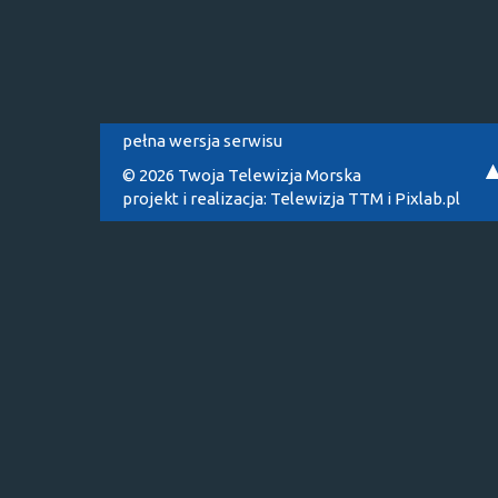
pełna wersja serwisu
© 2026 Twoja Telewizja Morska
projekt i realizacja:
Telewizja TTM
i
Pixlab.pl