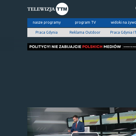
nasze programy
program TV
widoki na żyw
Praca Gdynia
Reklama Outdoor
Praca Gdynia I