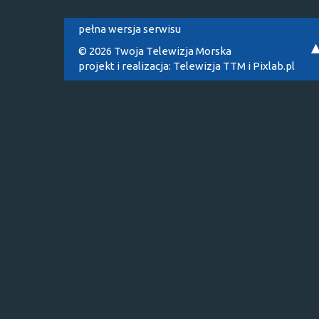
pełna wersja serwisu
© 2026 Twoja Telewizja Morska
projekt i realizacja:
Telewizja TTM
i
Pixlab.pl