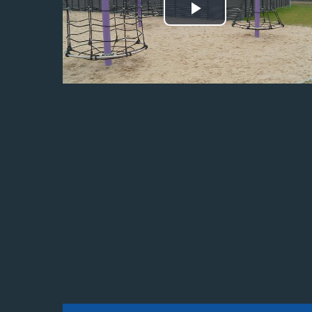
Odtwórz
wideo