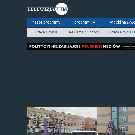
nasze programy
program TV
widoki na żyw
Praca Gdynia
Reklama Outdoor
Praca Gdynia I