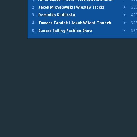
2.
Jacek Michałowski i Wiesław Trocki
55
3.
Dominika Kudlińska
49
4.
Tomasz Tandek i Jakub Wilant-Tandek
38
5.
Sunset Sailing Fashion Show
36