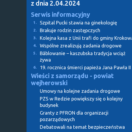
z dnia 2.04.2024
Serwis informacyjny
Szpital Pucki stawia na ginekologię
1.
Brakuje rodzin zastępczych
2.
Kolejna kasa z Unii trafi do gminy Krokow
3.
Wspólne zrealizują zadania drogowe
4.
Bãblowanie – kaszubska tradycja wciąż
5.
żywa
19. rocznica śmierci papieża Jana Pawła II
6.
Wieści z samorządu - powiat
wejherowski
Umowy na kolejne zadania drogowe
PZS w Redzie powiększy się o kolejny
budynek
Granty z PFRON dla organizacji
pozarządowych
Debatowali na temat bezpieczeństwa