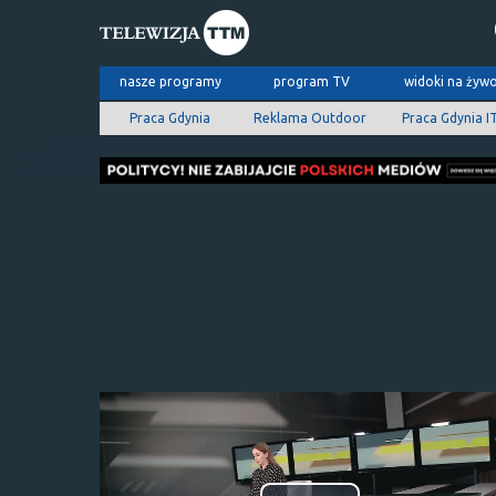
nasze programy
program TV
widoki na żyw
Praca Gdynia
Reklama Outdoor
Praca Gdynia I