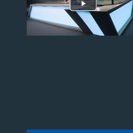
Odtwórz
wideo