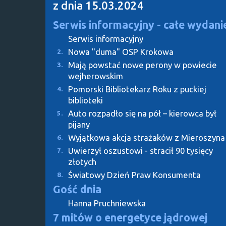
z dnia 15.03.2024
Serwis informacyjny - całe wydani
Serwis informacyjny
Nowa "duma" OSP Krokowa
2.
Mają powstać nowe perony w powiecie
3.
wejherowskim
Pomorski Bibliotekarz Roku z puckiej
4.
biblioteki
Auto rozpadło się na pół – kierowca był
5.
pijany
Wyjątkowa akcja strażaków z Mieroszyna
6.
Uwierzył oszustowi - stracił 90 tysięcy
7.
złotych
Światowy Dzień Praw Konsumenta
8.
Gość dnia
Hanna Pruchniewska
7 mitów o energetyce jądrowej