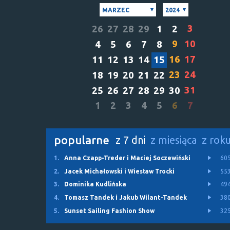
MARZEC
2024
3
26
27
28
29
1
2
9
10
4
5
6
7
8
16
17
11
12
13
14
15
23
24
18
19
20
21
22
31
25
26
27
28
29
30
1
2
3
4
5
6
7
popularne
z 7 dni
z miesiąca
z rok
1.
Anna Czapp-Treder i Maciej Soczewiński
60
2.
Jacek Michałowski i Wiesław Trocki
55
3.
Dominika Kudlińska
49
4.
Tomasz Tandek i Jakub Wilant-Tandek
38
5.
Sunset Sailing Fashion Show
32