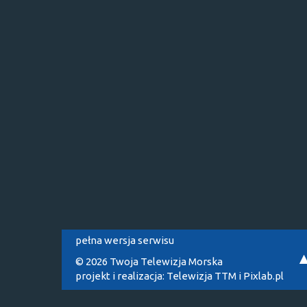
pełna wersja serwisu
© 2026 Twoja Telewizja Morska
projekt i realizacja:
Telewizja TTM
i
Pixlab.pl