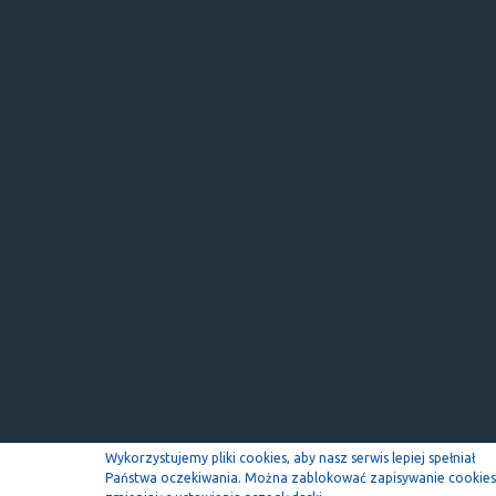
Wykorzystujemy pliki cookies, aby nasz serwis lepiej spełniał
Państwa oczekiwania. Można zablokować zapisywanie cookies