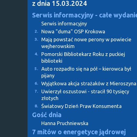
z dnia 15.03.2024
Serwis informacyjny - całe wydani
Serwis informacyjny
Nowa "duma" OSP Krokowa
2.
Mają powstać nowe perony w powiecie
3.
wejherowskim
Pomorski Bibliotekarz Roku z puckiej
4.
biblioteki
Auto rozpadło się na pół – kierowca był
5.
pijany
Wyjątkowa akcja strażaków z Mieroszyna
6.
Uwierzył oszustowi - stracił 90 tysięcy
7.
złotych
Światowy Dzień Praw Konsumenta
8.
Gość dnia
Hanna Pruchniewska
7 mitów o energetyce jądrowej