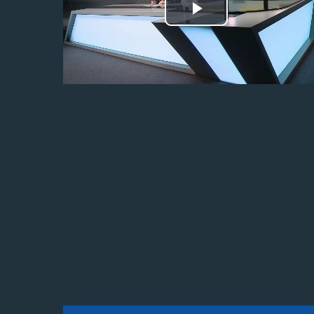
Odtwórz
wideo