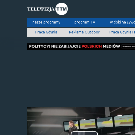
nasze programy
program TV
widoki na żyw
Praca Gdynia
Reklama Outdoor
Praca Gdynia I