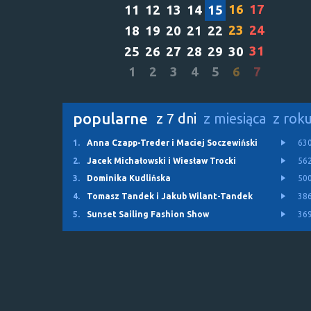
16
17
11
12
13
14
15
23
24
18
19
20
21
22
31
25
26
27
28
29
30
1
2
3
4
5
6
7
popularne
z 7 dni
z miesiąca
z rok
1.
Anna Czapp-Treder i Maciej Soczewiński
63
2.
Jacek Michałowski i Wiesław Trocki
56
3.
Dominika Kudlińska
50
4.
Tomasz Tandek i Jakub Wilant-Tandek
38
5.
Sunset Sailing Fashion Show
36