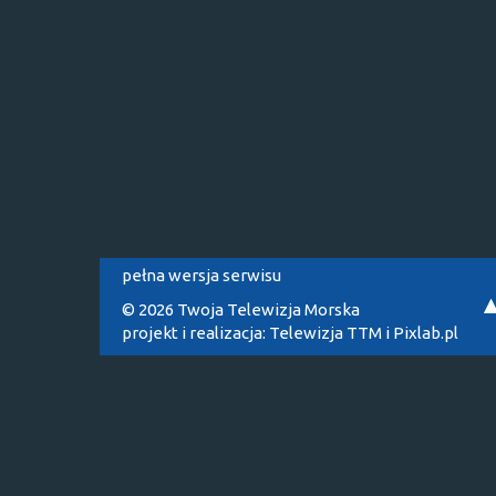
pełna wersja serwisu
© 2026 Twoja Telewizja Morska
projekt i realizacja:
Telewizja TTM
i
Pixlab.pl