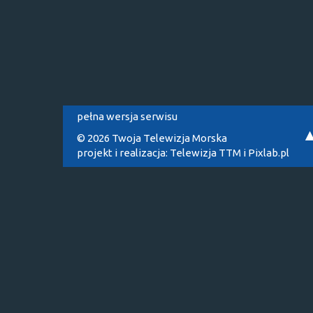
pełna wersja serwisu
© 2026 Twoja Telewizja Morska
projekt i realizacja:
Telewizja TTM
i
Pixlab.pl