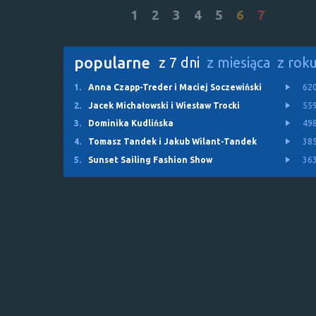
1
2
3
4
5
6
7
popularne
z 7 dni
z miesiąca
z rok
1.
Anna Czapp-Treder i Maciej Soczewiński
62
2.
Jacek Michałowski i Wiesław Trocki
55
3.
Dominika Kudlińska
49
4.
Tomasz Tandek i Jakub Wilant-Tandek
38
5.
Sunset Sailing Fashion Show
36