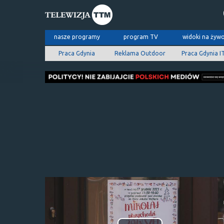
nasze programy
program TV
widoki na żyw
Praca Gdynia
Reklama Outdoor
Praca Gdynia I