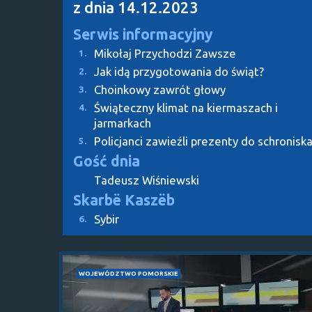
z dnia 14.12.2023
Serwis informacyjny
Mikołaj Przychodzi Zawsze
1.
Jak idą przygotowania do świąt?
2.
Choinkowy zawrót głowy
3.
Świąteczny klimat na kiermaszach i
4.
jarmarkach
Policjanci zawieźli prezenty do schronisk
5.
Gość dnia
Tadeusz Wiśniewski
Skarbë Kaszëb
Sybir
6.
WOJEWÓDZTWO POMORSKIE