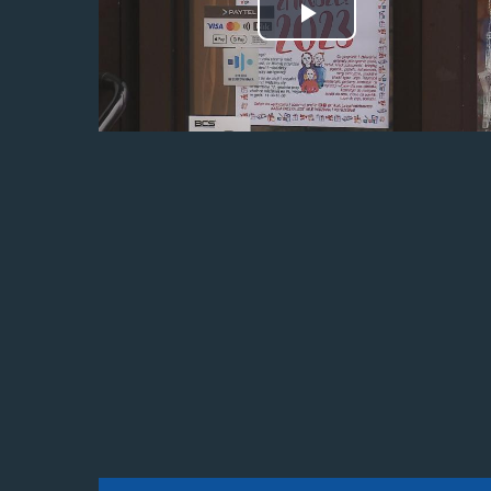
Odtwórz
wideo