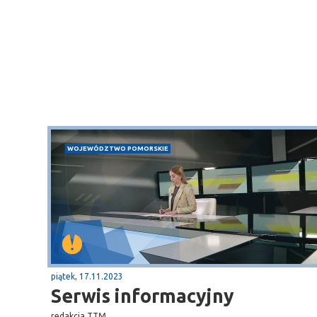
WOJEWÓDZTWO POMORSKIE
piątek, 17.11.2023
Serwis informacyjny
Sopot
redakcja TTM
gą krajową nr 6
plaża