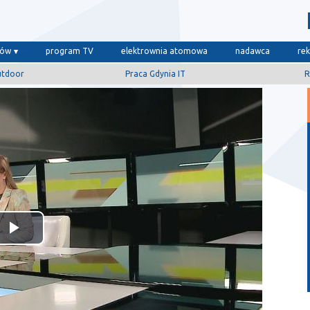
dów
program TV
elektrownia atomowa
nadawca
re
utdoor
Praca Gdynia IT
R
Odtwórz
wideo