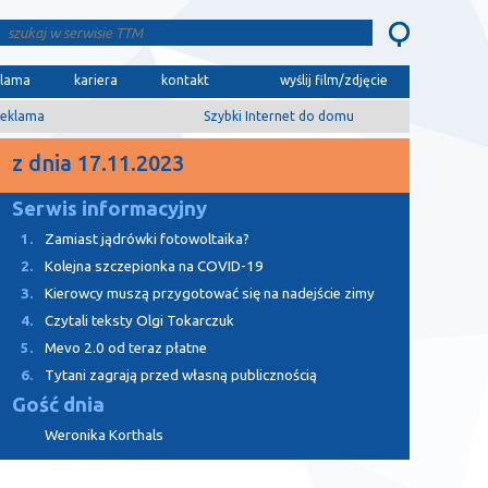
klama
kariera
kontakt
wyślij film/zdjęcie
eklama
Szybki Internet do domu
z dnia 17.11.2023
Serwis informacyjny
1.
Zamiast jądrówki fotowoltaika?
2.
Kolejna szczepionka na COVID-19
3.
Kierowcy muszą przygotować się na nadejście zimy
4.
Czytali teksty Olgi Tokarczuk
5.
Mevo 2.0 od teraz płatne
6.
Tytani zagrają przed własną publicznością
Gość dnia
Weronika Korthals