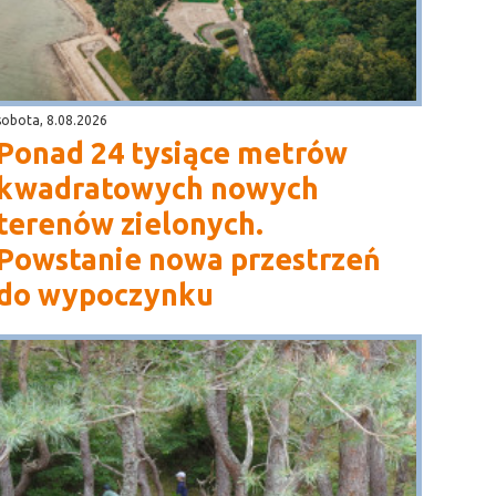
sobota, 8.08.2026
Ponad 24 tysiące metrów
kwadratowych nowych
terenów zielonych.
Powstanie nowa przestrzeń
do wypoczynku