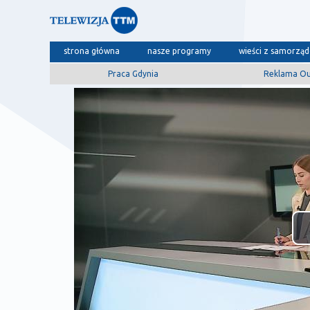
strona główna
nasze programy
wieści z samorzą
Praca Gdynia
Reklama O