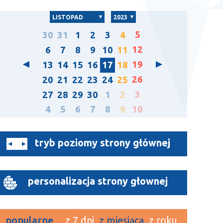
LISTOPAD
2023
5
30
31
1
2
3
4
12
6
7
8
9
10
11
19
13
14
15
16
17
18
26
20
21
22
23
24
25
3
27
28
29
30
1
2
4
5
6
7
8
9
10
tryb poziomy strony głównej
personalizacja strony głownej
popularne
z 7 dni
z miesiąca
z roku