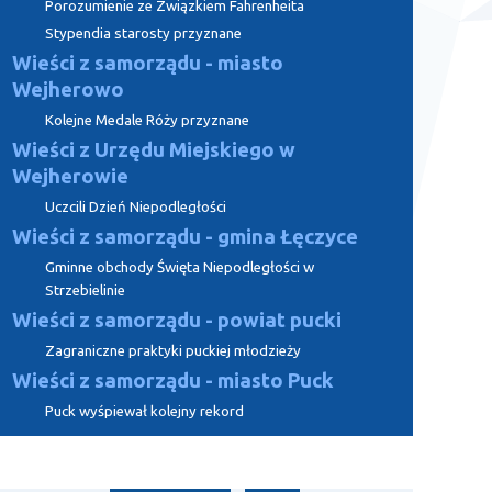
Porozumienie ze Związkiem Fahrenheita
Stypendia starosty przyznane
Wieści z samorządu - miasto
Wejherowo
Kolejne Medale Róży przyznane
Wieści z Urzędu Miejskiego w
Wejherowie
Uczcili Dzień Niepodległości
Wieści z samorządu - gmina Łęczyce
Gminne obchody Święta Niepodległości w
Strzebielinie
Wieści z samorządu - powiat pucki
Zagraniczne praktyki puckiej młodzieży
Wieści z samorządu - miasto Puck
Puck wyśpiewał kolejny rekord