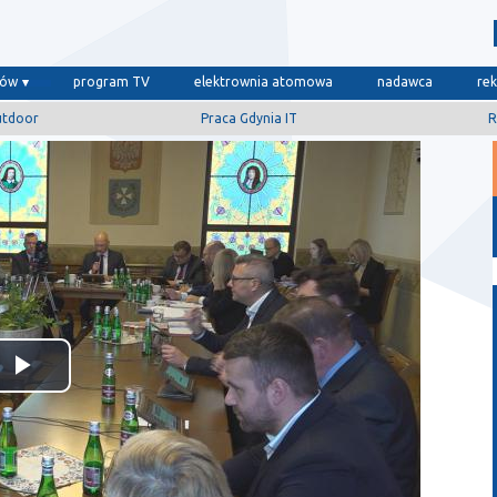
dów
program TV
elektrownia atomowa
nadawca
re
utdoor
Praca Gdynia IT
R
Odtwórz
wideo