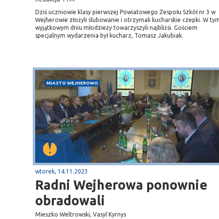
Dziś uczniowie klasy pierwszej Powiatowego Zespołu Szkół nr 3 w
Wejherowie złożyli ślubowanie i otrzymali kucharskie czepki. W ty
wyjątkowym dniu młodzieży towarzyszyli najbliżsi. Gościem
specjalnym wydarzenia był kucharz, Tomasz Jakubiak.
MIASTO WEJHEROWO
wtorek, 14.11.2023
Radni Wejherowa ponownie
Sopot
obradowali
gą krajową nr 6
plaża
Mieszko Weltrowski, Vasyl Kyrnys