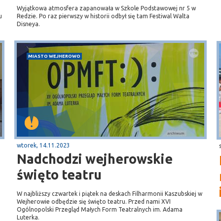
Wyjątkowa atmosfera zapanowała w Szkole Podstawowej nr 5 w
u
Redzie. Po raz pierwszy w historii odbył się tam Festiwal Walta
Disneya.
MIASTO WEJHEROWO
wtorek, 14.11.2023
Nadchodzi wejherowskie
święto teatru
W najbliższy czwartek i piątek na deskach Filharmonii Kaszubskiej w
Wejherowie odbędzie się święto teatru. Przed nami XVI
Ogólnopolski Przegląd Małych Form Teatralnych im. Adama
Luterka.