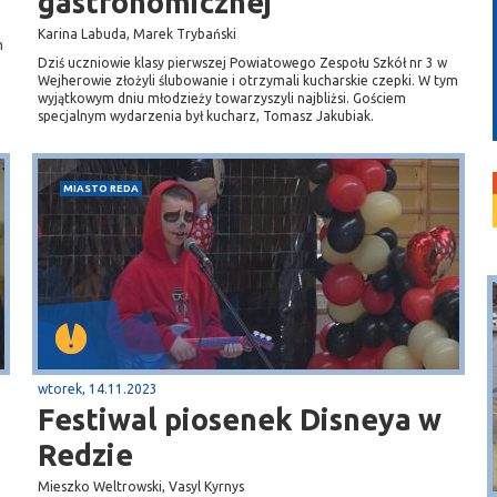
gastronomicznej
Karina Labuda, Marek Trybański
m
Dziś uczniowie klasy pierwszej Powiatowego Zespołu Szkół nr 3 w
Wejherowie złożyli ślubowanie i otrzymali kucharskie czepki. W tym
wyjątkowym dniu młodzieży towarzyszyli najbliżsi. Gościem
specjalnym wydarzenia był kucharz, Tomasz Jakubiak.
MIASTO REDA
wtorek, 14.11.2023
Festiwal piosenek Disneya w
Puck
Redzie
Przystań, molo
Mieszko Weltrowski, Vasyl Kyrnys