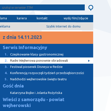
klama
kariera
kontakt
wyślij film/zdjęcie
eklama
Szybki Internet do domu
z dnia 14.11.2023
Serwis Informacyjny
1.
Czepkowanie klasy gastronomicznej
2.
Radni Wejherowa ponownie obradowali
3.
Festiwal piosenek Disneya w Redzie
4.
Konferencją rozpoczęli tydzień przedsiębiorczości
5.
Nadchodzi wejherowskie święto teatru
Gość dnia
Katarzyna Bojke i Jolanta Rożyńska
Wieści z samorządu - powiat
wejherowski