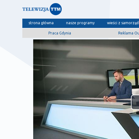
strona główna
nasze programy
wieści z samorzą
Praca Gdynia
Reklama O