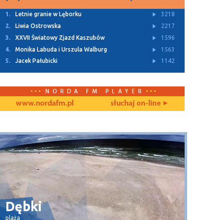
1.
Letnie granie w Lęborku
3218
2.
Liwia Ostrowska
2217
3.
XXVII Światowy Zjazd Kaszubów
1596
4.
Monika Labuda i Urszula Walburg
1563
5.
Jacek Pałubicki
1142
Dębki
Wła
plaża
widok na 