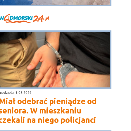
niedziela, 9.08.2026
Miał odebrać pieniądze od
seniora. W mieszkaniu
czekali na niego policjanci