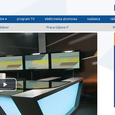
dów
program TV
elektrownia atomowa
nadawca
re
utdoor
Praca Gdynia IT
R
Odtwórz
wideo