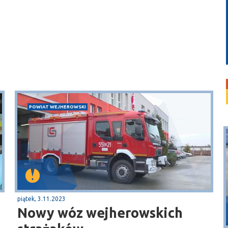
POWIAT WEJHEROWSKI
piątek, 3.11.2023
Puck
Nowy wóz wejherowskich
Przystań, molo