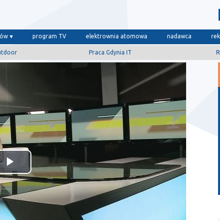
dów
program TV
elektrownia atomowa
nadawca
re
utdoor
Praca Gdynia IT
R
Odtwórz
wideo