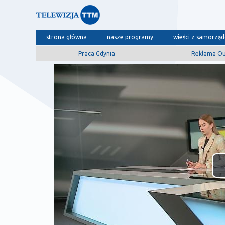
strona główna
nasze programy
wieści z samorzą
Praca Gdynia
Reklama O