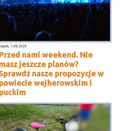
piątek, 7.08.2026
Przed nami weekend. Nie
masz jeszcze planów?
Sprawdź nasze propozycje w
powiecie wejherowskim i
puckim