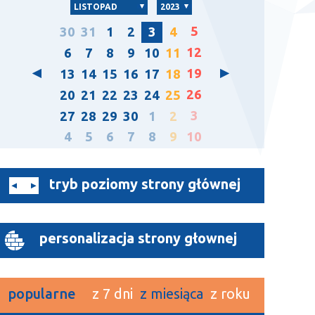
LISTOPAD
2023
5
30
31
1
2
3
4
12
6
7
8
9
10
11
19
13
14
15
16
17
18
26
20
21
22
23
24
25
3
27
28
29
30
1
2
4
5
6
7
8
9
10
tryb poziomy strony głównej
personalizacja strony głownej
popularne
z 7 dni
z miesiąca
z roku