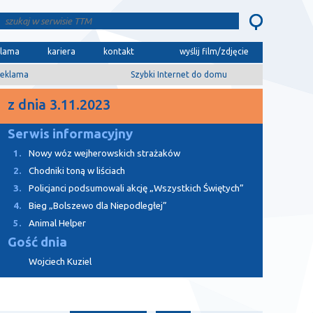
klama
kariera
kontakt
wyślij film/zdjęcie
eklama
Szybki Internet do domu
z dnia 3.11.2023
Serwis informacyjny
1.
Nowy wóz wejherowskich strażaków
2.
Chodniki toną w liściach
3.
Policjanci podsumowali akcję „Wszystkich Świętych”
4.
Bieg „Bolszewo dla Niepodległej”
5.
Animal Helper
Gość dnia
Wojciech Kuziel