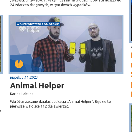
„Wszystkich Świętych”. W tym czasie na drogach powiatu doszło do
24 zdarzeń drogowych, w tym dwóch wypadków.
WOJEWÓDZTWO POMORSKIE
piątek, 3.11.2023
Animal Helper
Karina Labuda
Wkrótce zacznie działać aplikacja „Animal Helper”. Będzie to
pierwsze w Polsce 112 dla zwierząt.
a