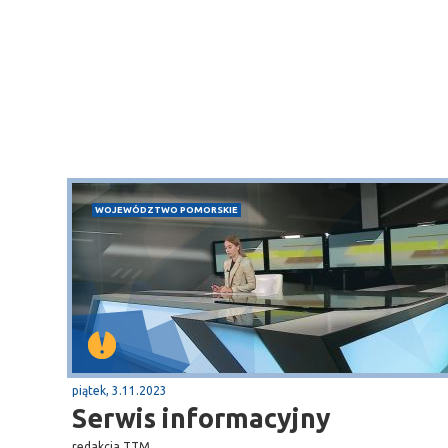
WOJEWÓDZTWO POMORSKIE
piątek, 3.11.2023
Sopot
Serwis informacyjny
gą krajową nr 6
plaża
redakcja TTM