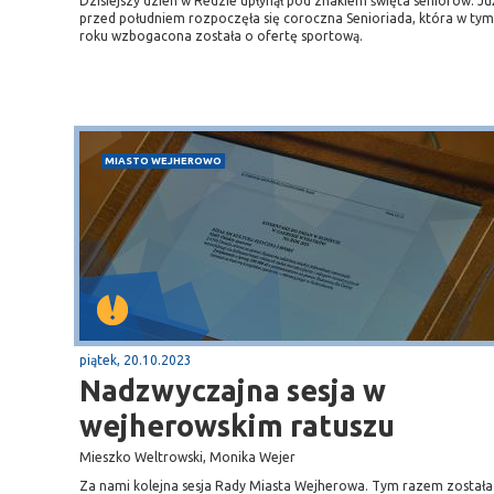
Dzisiejszy dzień w Redzie upłynął pod znakiem święta seniorów. Ju
przed południem rozpoczęła się coroczna Senioriada, która w tym
roku wzbogacona została o ofertę sportową.
MIASTO WEJHEROWO
piątek, 20.10.2023
Nadzwyczajna sesja w
wejherowskim ratuszu
Mieszko Weltrowski, Monika Wejer
Za nami kolejna sesja Rady Miasta Wejherowa. Tym razem została