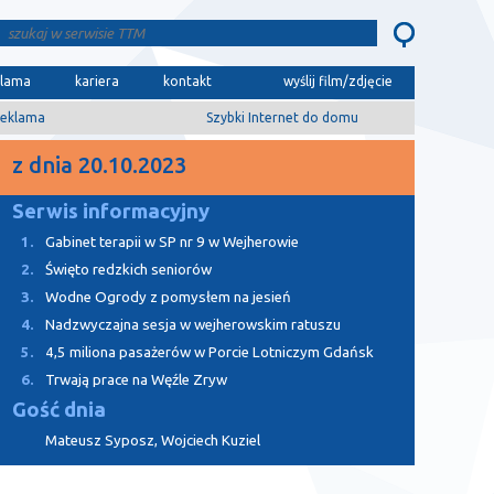
klama
kariera
kontakt
wyślij film/zdjęcie
eklama
Szybki Internet do domu
z dnia 20.10.2023
Serwis informacyjny
1.
Gabinet terapii w SP nr 9 w Wejherowie
2.
Święto redzkich seniorów
3.
Wodne Ogrody z pomysłem na jesień
4.
Nadzwyczajna sesja w wejherowskim ratuszu
5.
4,5 miliona pasażerów w Porcie Lotniczym Gdańsk
6.
Trwają prace na Węźle Zryw
Gość dnia
Mateusz Syposz, Wojciech Kuziel