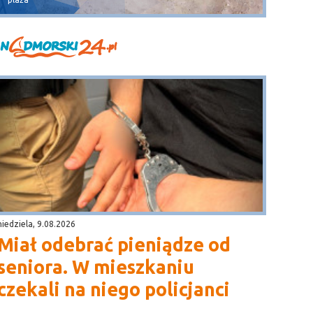
niedziela, 9.08.2026
Miał odebrać pieniądze od
seniora. W mieszkaniu
czekali na niego policjanci