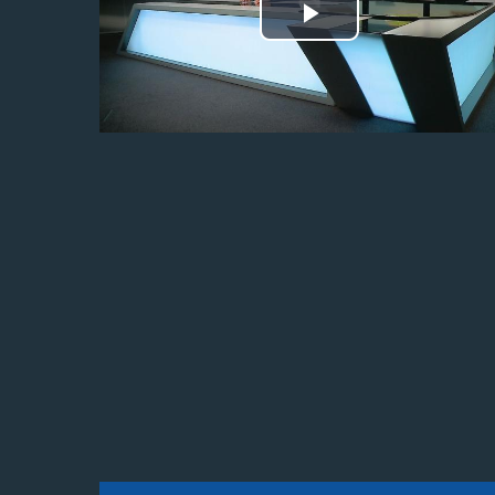
Odtwórz
wideo