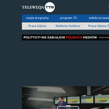
nasze programy
program TV
widoki na żyw
Praca Gdynia
Reklama Outdoor
Praca Gdynia I