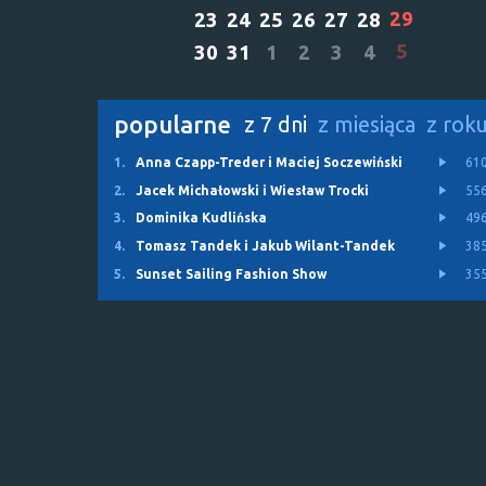
29
23
24
25
26
27
28
5
30
31
1
2
3
4
popularne
z 7 dni
z miesiąca
z rok
1.
Anna Czapp-Treder i Maciej Soczewiński
61
2.
Jacek Michałowski i Wiesław Trocki
55
3.
Dominika Kudlińska
49
4.
Tomasz Tandek i Jakub Wilant-Tandek
38
5.
Sunset Sailing Fashion Show
35