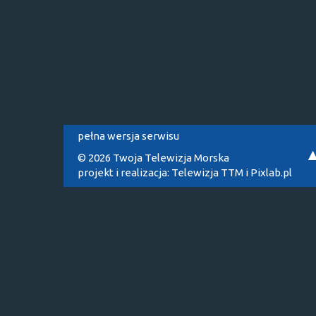
pełna wersja serwisu
© 2026 Twoja Telewizja Morska
projekt i realizacja:
Telewizja TTM
i
Pixlab.pl