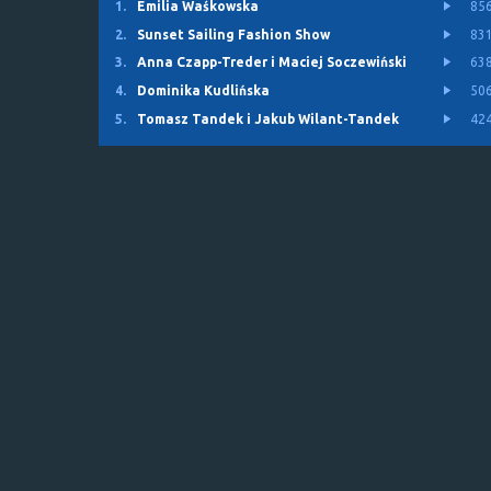
1.
Emilia Waśkowska
85
2.
Sunset Sailing Fashion Show
83
3.
Anna Czapp-Treder i Maciej Soczewiński
63
4.
Dominika Kudlińska
50
5.
Tomasz Tandek i Jakub Wilant-Tandek
42