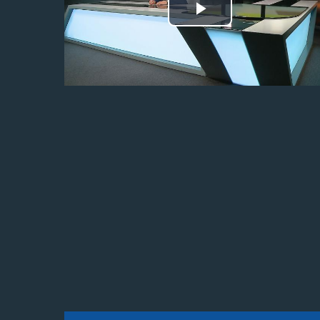
Odtwórz
wideo