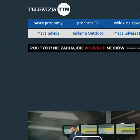
nasze programy
program TV
widoki na żyw
Praca Gdynia
Reklama Outdoor
Praca Gdynia I