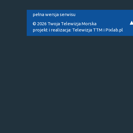
pełna wersja serwisu
© 2026 Twoja Telewizja Morska
projekt i realizacja:
Telewizja TTM
i
Pixlab.pl