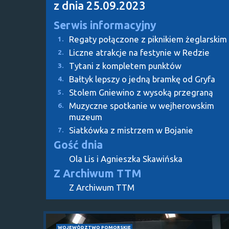
z dnia 25.09.2023
Serwis informacyjny
Regaty połączone z piknikiem żeglarskim
1.
Liczne atrakcje na festynie w Redzie
2.
Tytani z kompletem punktów
3.
Bałtyk lepszy o jedną bramkę od Gryfa
4.
Stolem Gniewino z wysoką przegraną
5.
Muzyczne spotkanie w wejherowskim
6.
muzeum
Siatkówka z mistrzem w Bojanie
7.
Gość dnia
Ola Lis i Agnieszka Skawińska
Z Archiwum TTM
Z Archiwum TTM
WOJEWÓDZTWO POMORSKIE