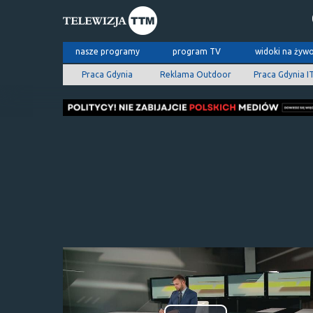
nasze programy
program TV
widoki na żyw
Praca Gdynia
Reklama Outdoor
Praca Gdynia I