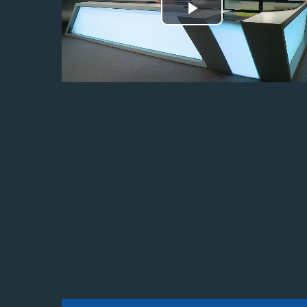
Odtwórz
wideo