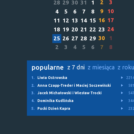
2
3
28
29
30
31
1
9
10
4
5
6
7
8
16
17
11
12
13
14
15
24
18
19
20
21
22
23
30
1
25
26
27
28
29
2
3
4
5
6
7
8
popularne
z 7 dni
z miesiąca
z rok
1.
Liwia Ostrowska
221
2.
Anna Czapp-Treder i Maciej Soczewiński
58
3.
Jacek Michałowski i Wiesław Trocki
54
4.
Dominika Kudlińska
34
5.
Pucki Dzień Kapra
23