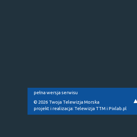
pełna wersja serwisu
© 2026 Twoja Telewizja Morska
projekt i realizacja:
Telewizja TTM
i
Pixlab.pl