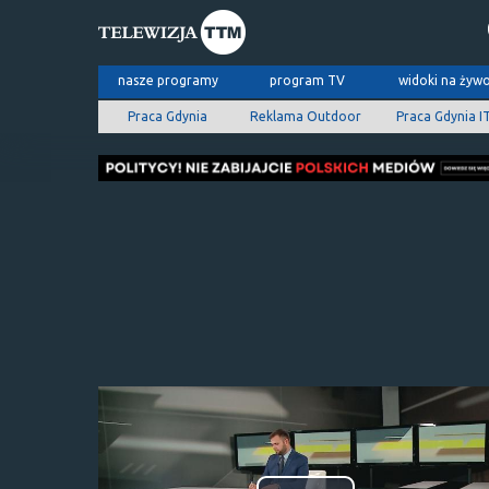
nasze programy
program TV
widoki na żyw
Praca Gdynia
Reklama Outdoor
Praca Gdynia I