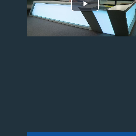
Odtwórz
wideo