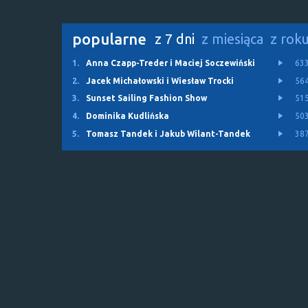
popularne
z 7 dni
z miesiąca
z rok
1.
Anna Czapp-Treder i Maciej Soczewiński
63
2.
Jacek Michałowski i Wiesław Trocki
56
3.
Sunset Sailing Fashion Show
51
4.
Dominika Kudlińska
50
5.
Tomasz Tandek i Jakub Wilant-Tandek
38