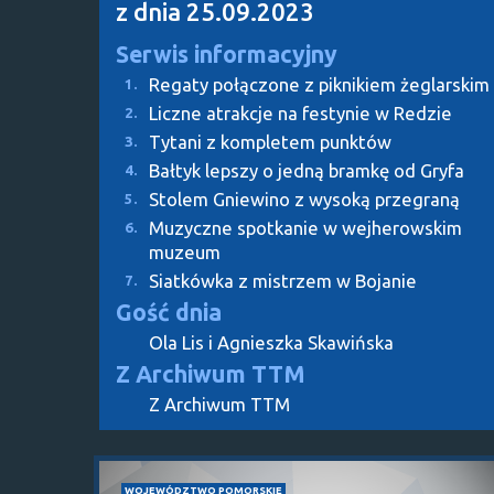
z dnia 25.09.2023
Serwis informacyjny
Regaty połączone z piknikiem żeglarskim
1.
Liczne atrakcje na festynie w Redzie
2.
Tytani z kompletem punktów
3.
Bałtyk lepszy o jedną bramkę od Gryfa
4.
Stolem Gniewino z wysoką przegraną
5.
Muzyczne spotkanie w wejherowskim
6.
muzeum
Siatkówka z mistrzem w Bojanie
7.
Gość dnia
Ola Lis i Agnieszka Skawińska
Z Archiwum TTM
Z Archiwum TTM
WOJEWÓDZTWO POMORSKIE