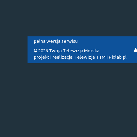
pełna wersja serwisu
© 2026 Twoja Telewizja Morska
projekt i realizacja:
Telewizja TTM
i
Pixlab.pl