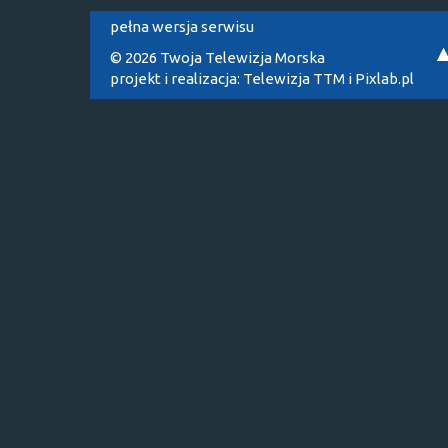
pełna wersja serwisu
© 2026 Twoja Telewizja Morska
projekt i realizacja:
Telewizja TTM
i
Pixlab.pl