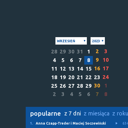
WRZESIEŃ
2023
2
3
28
29
30
31
1
9
10
4
5
6
7
8
16
17
11
12
13
14
15
24
18
19
20
21
22
23
30
1
25
26
27
28
29
2
3
4
5
6
7
8
popularne
z 7 dni
z miesiąca
z rok
1.
Anna Czapp-Treder i Maciej Soczewiński
63