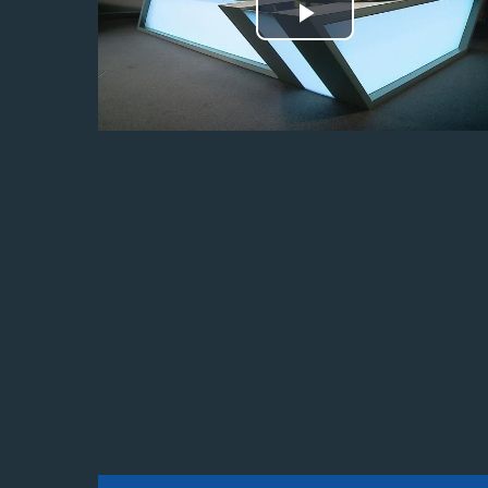
Odtwórz
wideo