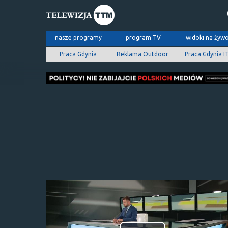
nasze programy
program TV
widoki na żyw
Praca Gdynia
Reklama Outdoor
Praca Gdynia I