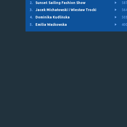
2.
Sunset Sailing Fashion Show
58
3.
Jacek Michałowski i Wiesław Trocki
56
4.
Dominika Kudlińska
50
5.
Emilia Waśkowska
40