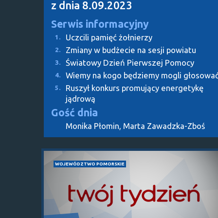
z dnia 8.09.2023
Serwis informacyjny
Uczcili pamięć żołnierzy
1.
Zmiany w budżecie na sesji powiatu
2.
Światowy Dzień Pierwszej Pomocy
3.
Wiemy na kogo będziemy mogli głosowa
4.
Ruszył konkurs promujący energetykę
5.
jądrową
Gość dnia
Monika Płomin, Marta Zawadzka-Zboś
WOJEWÓDZTWO POMORSKIE