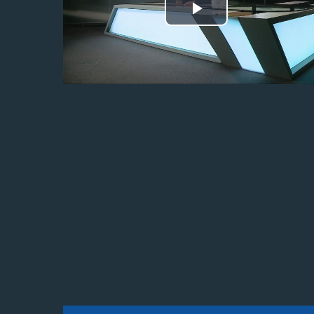
Odtwórz
wideo