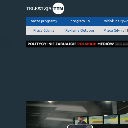
nasze programy
program TV
widoki na żyw
Praca Gdynia
Reklama Outdoor
Praca Gdynia I