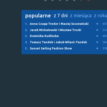
popularne
z 7 dni
z miesiąca
z rok
1.
Anna Czapp-Treder i Maciej Soczewiński
60
2.
Jacek Michałowski i Wiesław Trocki
55
3.
Dominika Kudlińska
49
4.
Tomasz Tandek i Jakub Wilant-Tandek
38
5.
Sunset Sailing Fashion Show
33