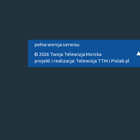
pełna wersja serwisu
© 2026 Twoja Telewizja Morska
projekt i realizacja:
Telewizja TTM
i
Pixlab.pl