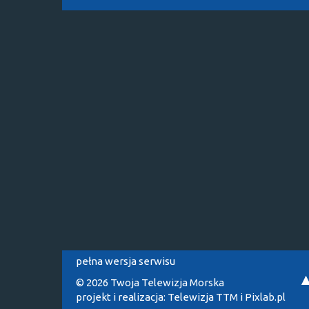
pełna wersja serwisu
© 2026 Twoja Telewizja Morska
projekt i realizacja:
Telewizja TTM
i
Pixlab.pl