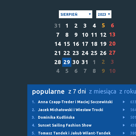
SIERPIEŃ
2023
5
6
31
1
2
3
4
13
7
8
9
10
11
12
20
14
15
16
17
18
19
27
21
22
23
24
25
26
2
3
28
29
30
31
1
4
5
6
7
8
9
10
popularne
z 7 dni
z miesiąca
z rok
1.
Anna Czapp-Treder i Maciej Soczewiński
63
2.
Jacek Michałowski i Wiesław Trocki
56
3.
Dominika Kudlińska
50
4.
Sunset Sailing Fashion Show
43
5.
Tomasz Tandek i Jakub Wilant-Tandek
38