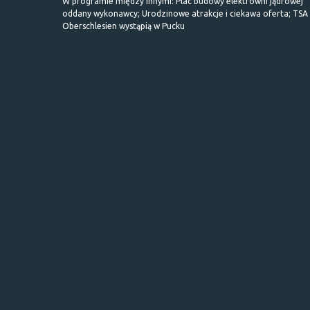
W programie między innymi: Plac budowy elektrowni jądrowej
oddany wykonawcy; Urodzinowe atrakcje i ciekawa oferta; TSA 
Oberschlesien wystąpią w Pucku