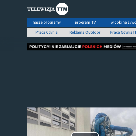
nasze programy
program TV
widoki na żyw
Praca Gdynia
Reklama Outdoor
Praca Gdynia I