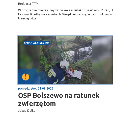
Sopot
Redakcja TTM
gą krajową nr 6
plaża
W programie między innymi: Dzień Kaszubsko-Ukraiński w Pucku, III
Festiwal Rzeźby na Kaszubach, Wikęd Luzino ciągle bez punktów w
trzeciej lidze
GMINA WEJHEROWO
poniedziałek, 21.08.2023
OSP Bolszewo na ratunek
zwierzętom
Jakub Dulko