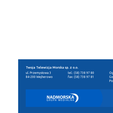
Twoja Telewizja Morska sp. z o.o.
ul. Przemysłowa 3
tel.: (58) 738 97 80
Og
84-200 Wejherowo
fax: (58) 738 97 81
Go
Po