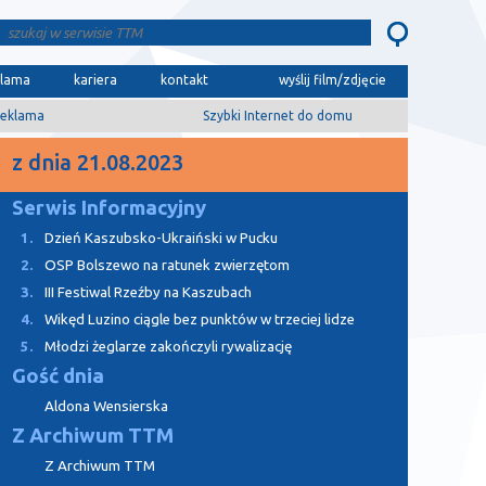
klama
kariera
kontakt
wyślij film/zdjęcie
eklama
Szybki Internet do domu
z dnia 21.08.2023
Serwis Informacyjny
1.
Dzień Kaszubsko-Ukraiński w Pucku
2.
OSP Bolszewo na ratunek zwierzętom
3.
III Festiwal Rzeźby na Kaszubach
4.
Wikęd Luzino ciągle bez punktów w trzeciej lidze
5.
Młodzi żeglarze zakończyli rywalizację
Gość dnia
Aldona Wensierska
Z Archiwum TTM
Z Archiwum TTM