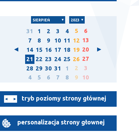
SIERPIEŃ
2023
5
6
31
1
2
3
4
13
7
8
9
10
11
12
20
14
15
16
17
18
19
27
21
22
23
24
25
26
2
3
28
29
30
31
1
4
5
6
7
8
9
10
tryb poziomy strony głównej
personalizacja strony głownej