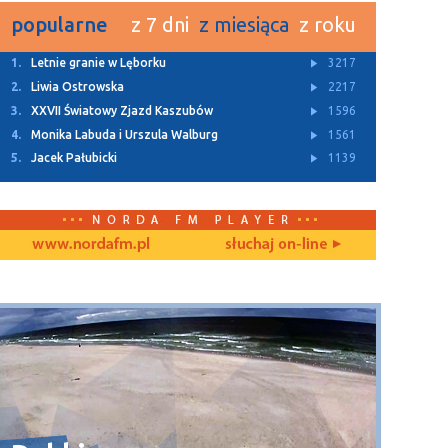
popularne
z 7 dni
z miesiąca
z roku
1.
Letnie granie w Lęborku
3217
2.
Liwia Ostrowska
2217
3.
XXVII Światowy Zjazd Kaszubów
1596
4.
Monika Labuda i Urszula Walburg
1561
5.
Jacek Pałubicki
1139