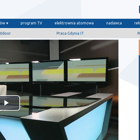
dów
program TV
elektrownia atomowa
nadawca
re
utdoor
Praca Gdynia IT
R
Odtwórz
wideo