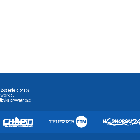
łoszenie o pracę
Work.pl
lityka prywatności