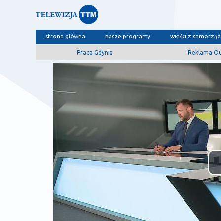
strona główna
nasze programy
wieści z samorzą
Praca Gdynia
Reklama O