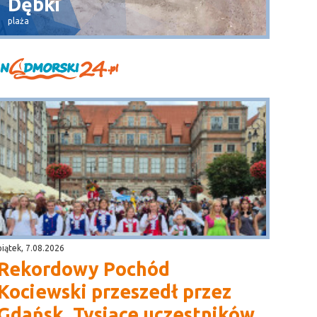
Dębki
Wła
plaża
widok na 
piątek, 7.08.2026
Rekordowy Pochód
Kociewski przeszedł przez
Gdańsk. Tysiące uczestników