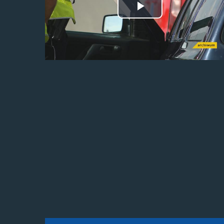
Odtwórz
wideo