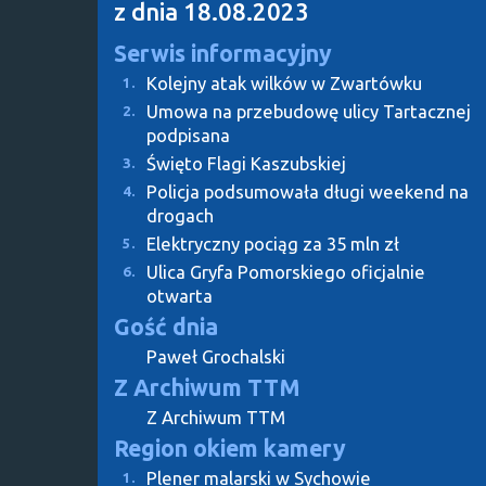
z dnia 18.08.2023
Serwis informacyjny
Kolejny atak wilków w Zwartówku
1.
Umowa na przebudowę ulicy Tartacznej
2.
podpisana
Święto Flagi Kaszubskiej
3.
Policja podsumowała długi weekend na
4.
drogach
Elektryczny pociąg za 35 mln zł
5.
Ulica Gryfa Pomorskiego oficjalnie
6.
otwarta
Gość dnia
Paweł Grochalski
Z Archiwum TTM
Z Archiwum TTM
Region okiem kamery
Plener malarski w Sychowie
1.