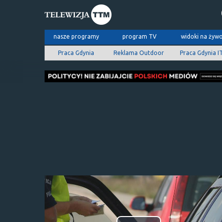
nasze programy
program TV
widoki na żyw
Praca Gdynia
Reklama Outdoor
Praca Gdynia I