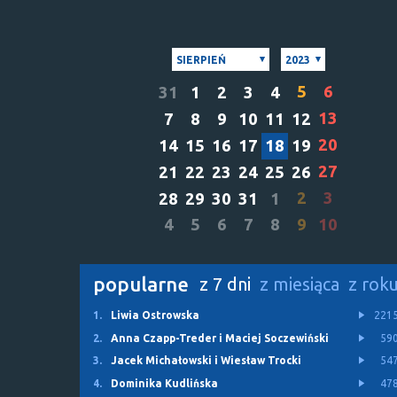
SIERPIEŃ
2023
5
6
31
1
2
3
4
13
7
8
9
10
11
12
20
14
15
16
17
18
19
27
21
22
23
24
25
26
2
3
28
29
30
31
1
4
5
6
7
8
9
10
popularne
z 7 dni
z miesiąca
z rok
1.
Liwia Ostrowska
221
2.
Anna Czapp-Treder i Maciej Soczewiński
59
3.
Jacek Michałowski i Wiesław Trocki
54
4.
Dominika Kudlińska
47