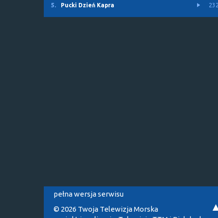
5.
Pucki Dzień Kapra
23
pełna wersja serwisu
© 2026 Twoja Telewizja Morska