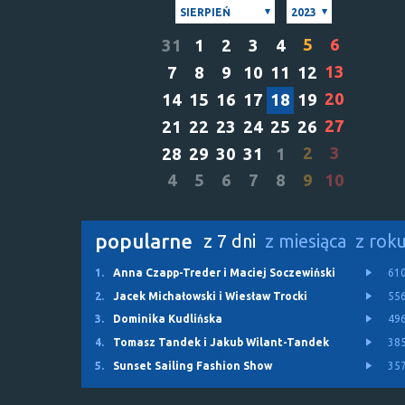
SIERPIEŃ
2023
5
6
31
1
2
3
4
13
7
8
9
10
11
12
20
14
15
16
17
18
19
27
21
22
23
24
25
26
2
3
28
29
30
31
1
4
5
6
7
8
9
10
popularne
z 7 dni
z miesiąca
z rok
1.
Anna Czapp-Treder i Maciej Soczewiński
61
2.
Jacek Michałowski i Wiesław Trocki
55
3.
Dominika Kudlińska
49
4.
Tomasz Tandek i Jakub Wilant-Tandek
38
5.
Sunset Sailing Fashion Show
35