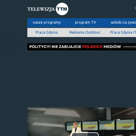
nasze programy
program TV
widoki na żyw
Praca Gdynia
Reklama Outdoor
Praca Gdynia I