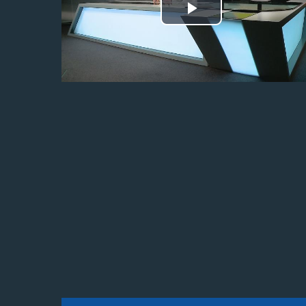
Odtwórz
wideo