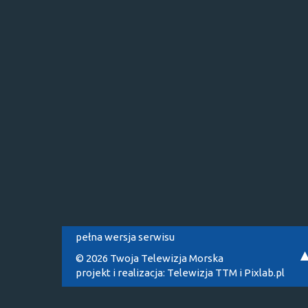
pełna wersja serwisu
© 2026 Twoja Telewizja Morska
projekt i realizacja:
Telewizja TTM
i
Pixlab.pl