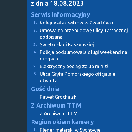
z dnia 18.08.2023
Serwis informacyjny
Kolejny atak wilków w Zwartówku
1.
Umowa na przebudowę ulicy Tartacznej
2.
podpisana
Święto Flagi Kaszubskiej
3.
Policja podsumowała długi weekend na
4.
drogach
Elektryczny pociąg za 35 mln zł
5.
Ulica Gryfa Pomorskiego oficjalnie
6.
otwarta
Gość dnia
Paweł Grochalski
Z Archiwum TTM
Z Archiwum TTM
Region okiem kamery
Plener malarski w Sychowie
1.